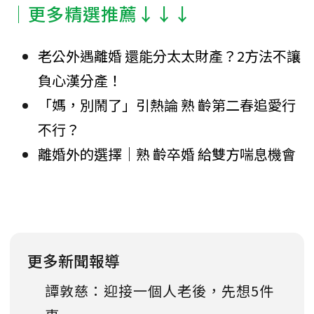
│更多精選推薦↓↓↓
老公外遇離婚 還能分太太財產？2方法不讓
負心漢分產！
「媽，別鬧了」引熱論 熟 齡第二春追愛行
不行？
離婚外的選擇｜熟 齡卒婚 給雙方喘息機會
更多新聞報導
譚敦慈：迎接一個人老後，先想5件