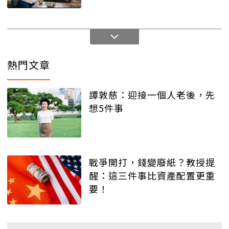
熱門文章
譚敦慈：迎接一個人老後，先
想5件事
戰爭開打，錢變廢紙？教授提
醒：這三件事比資產配置更重
要！