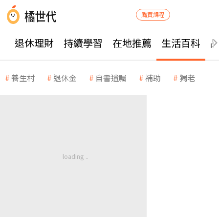
購買課程
退休理財
持續學習
在地推薦
生活百科
養生村
退休金
自書遺囑
補助
獨老