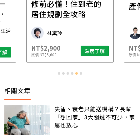
一
修前必懂！住到老的
產
一
居住規劃全攻略
先
毒生活
林黛羚
NT$2,900
NT$
深度了解
了解
原價
NT$5,600
原價
N
相關文章
失智、衰老只能送機構？長輩
「想回家」3大關鍵不可少，家
屬也放心