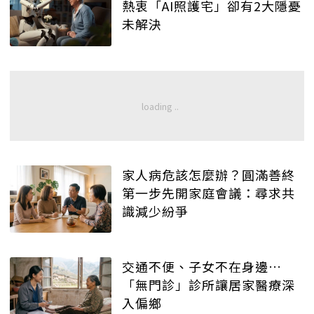
熱衷「AI照護宅」卻有2大隱憂
未解決
家人病危該怎麼辦？圓滿善終
第一步先開家庭會議：尋求共
識減少紛爭
交通不便、子女不在身邊…
「無門診」診所讓居家醫療深
入偏鄉