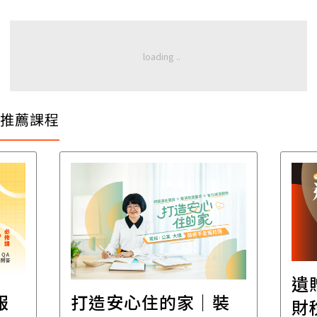
推薦課程
遺
報
打造安心住的家｜裝
財