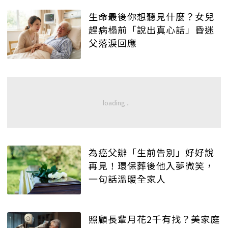
生命最後你想聽見什麼？女兒
趕病榻前「說出真心話」昏迷
父落淚回應
為癌父辦「生前告別」好好說
再見！環保葬後他入夢微笑，
一句話溫暖全家人
照顧長輩月花2千有找？美家庭