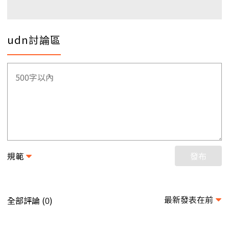
udn討論區
規範
發布
最新發表在前
全部評論 (
)
0