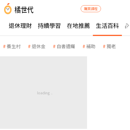
購買課程
退休理財
持續學習
在地推薦
生活百科
養生村
退休金
自書遺囑
補助
獨老