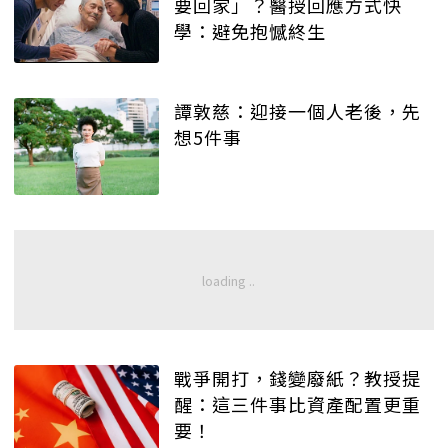
要回家」？醫授回應方式快
學：避免抱憾終生
譚敦慈：迎接一個人老後，先
想5件事
戰爭開打，錢變廢紙？教授提
醒：這三件事比資產配置更重
要！