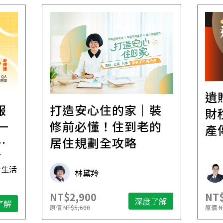
遺
報
打造安心住的家｜裝
財
一
修前必懂！住到老的
產
一
居住規劃全攻略
先
毒生活
林黛羚
NT$2,900
NT$
深度了解
了解
原價
NT$5,600
原價
N