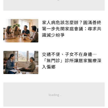
家人病危該怎麼辦？圓滿善終
第一步先開家庭會議：尋求共
識減少紛爭
交通不便、子女不在身邊…
「無門診」診所讓居家醫療深
入偏鄉