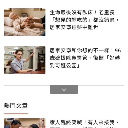
生命最後沒有臥床！老里長
「想見的想吃的」都沒錯過，
居家安寧睡夢中離世
居家安寧和你想的不一樣！96
歲嬷拔除鼻胃管、復健「好轉
到可逛公園」
熱門文章
家人臨終突喊「有人來接我、