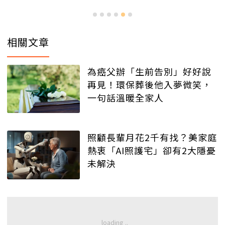
相關文章
為癌父辦「生前告別」好好說
再見！環保葬後他入夢微笑，
一句話溫暖全家人
照顧長輩月花2千有找？美家庭
熱衷「AI照護宅」卻有2大隱憂
未解決