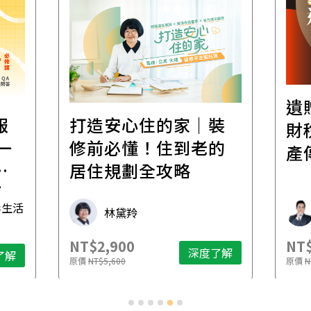
遺
報
打造安心住的家｜裝
財
一
修前必懂！住到老的
產
一
居住規劃全攻略
先
毒生活
林黛羚
NT$2,900
NT$
深度了解
了解
原價
NT$5,600
原價
N