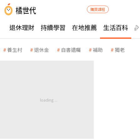
購買課程
退休理財
持續學習
在地推薦
生活百科
養生村
退休金
自書遺囑
補助
獨老