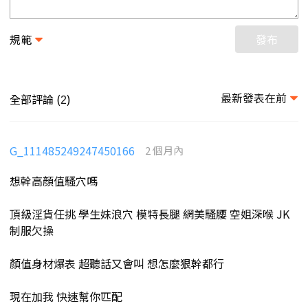
規範
發布
最新發表在前
全部評論 (
)
2
G_111485249247450166
2 個月內
想幹高顏值騷穴嗎
頂級淫貨任挑 學生妹浪穴 模特長腿 網美騷腰 空姐深喉 JK
制服欠操
顏值身材爆表 超聽話又會叫 想怎麼狠幹都行
現在加我 快速幫你匹配