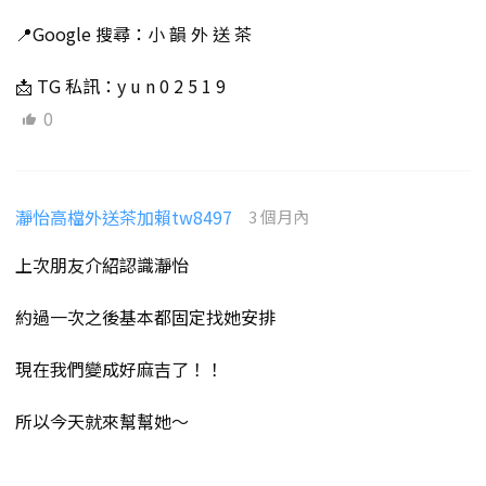
📍Google 搜尋：小 韻 外 送 茶
📩 TG 私訊：y u n 0 2 5 1 9
0
瀞怡高檔外送茶加賴tw8497
3 個月內
上次朋友介紹認識瀞怡
約過一次之後基本都固定找她安排
現在我們變成好麻吉了！！
所以今天就來幫幫她～