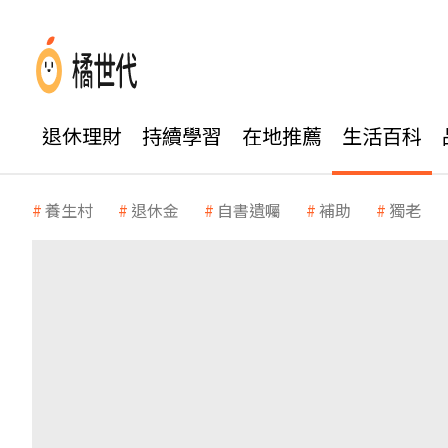
退休理財
持續學習
在地推薦
生活百科
養生村
退休金
自書遺囑
補助
獨老