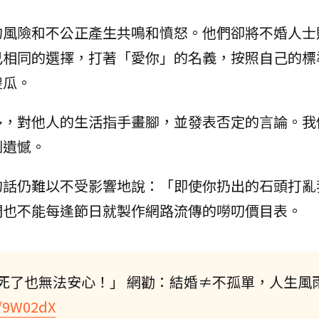
的風險和不公正產生共鳴和憤怒。他們卻將不婚人士
己相同的選擇，打著「愛你」的名義，按照自己的標
傻瓜。
多，對他人的生活指手畫腳，並發表否定的言論。我
到遺憾。
的話仍難以不受影響地說：「即使你扔出的石頭打亂
們也不能每逢節日就製作網路流傳的嘮叨價目表。
死了也無法安心！」 網勸：結婚≠不孤單，人生風
cc/9W02dX