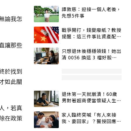
譚敦慈：迎接一個人老後，
先想5件事
無論我怎
戰爭開打，錢變廢紙？教授
提醒：這三件事比資產配置
更重要！
直讓那些
只想退休後穩穩領錢！她出
清 0056 換這 3 檔好股：
股價高點照樣買
終於找到
才如此關
退休第一天就崩潰！60歲
男對著超商便當懷疑人生
「一切好安靜」
人，若真
家人臨終突喊「有人來接
除在政策
我、要回家」？醫授回應方
式快學：避免抱憾終生