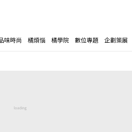
品味時尚
橘煩惱
橘學院
數位專題
企劃策展