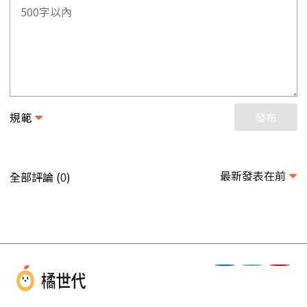
規範
發布
最新發表在前
全部評論 (
)
0