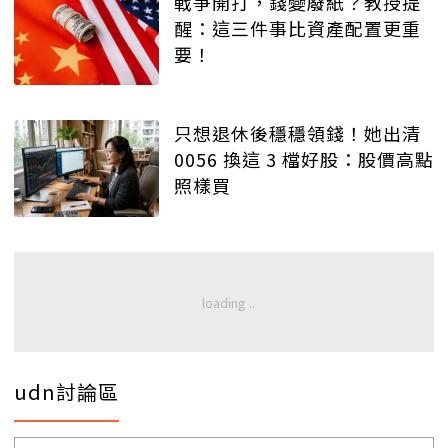
戰爭開打，錢變廢紙？教授提
醒：這三件事比資產配置更重
要！
只想退休後穩穩領錢！她出清
0056 換這 3 檔好股：股價高點
照樣買
udn討論區