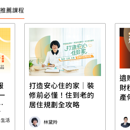
推薦課程
遺
報
打造安心住的家｜裝
財
一
修前必懂！住到老的
產
一
居住規劃全攻略
先
毒生活
林黛羚