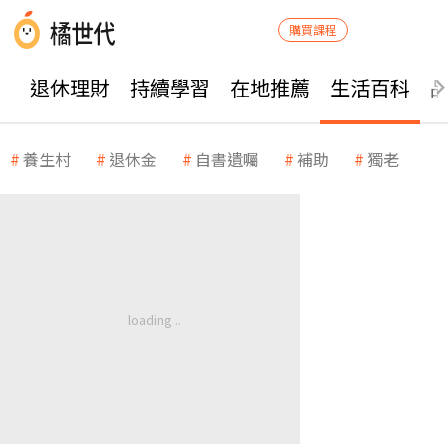
購買課程
退休理財
持續學習
在地推薦
生活百科
養生村
退休金
自書遺囑
補助
獨老