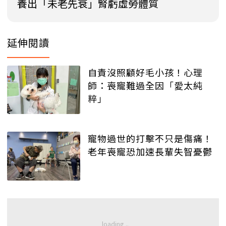
養出「未老先衰」腎虧虛勞體質
延伸閱讀
自責沒照顧好毛小孩！心理
師：喪寵難過全因「愛太純
粹」
寵物過世的打擊不只是傷痛！
老年喪寵恐加速長輩失智憂鬱