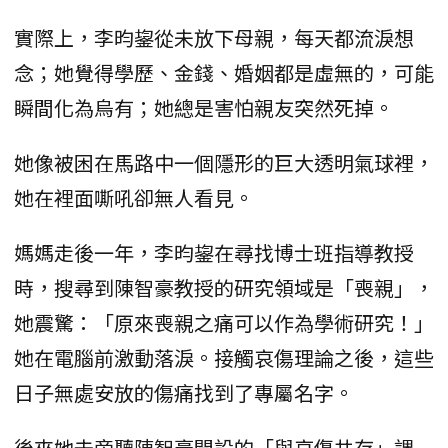
實際上，李昀鋆從未放下母親，每天都流淚想
念；她覺得學歷、金錢、婚姻都是虛無的，可能
瞬間化為烏有；她總是害怕親友突然死掉。
她像被困在馬路中一個隱形的巨大透明氣球裡，
她在裡面嘶吼卻無人看見。
媽媽走後一年，李昀鋆在尋找博士班指導教授
時，搜尋到陳智豪教授的研究領域是「喪親」，
她震驚：「原來喪親之痛可以作為學術研究！」
她在電腦前激動落淚。接觸哀傷理論之後，這些
日子無處安放的傷痛找到了專屬名字。
後來她去旁聽陳智豪開設的「與哀傷共存」課