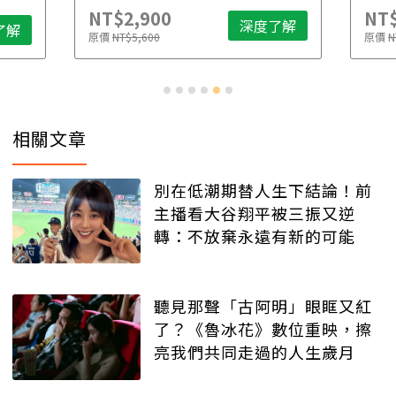
NT$2,900
NT$
深度了解
了解
原價
NT$5,600
原價
N
相關文章
別在低潮期替人生下結論！前
主播看大谷翔平被三振又逆
轉：不放棄永遠有新的可能
聽見那聲「古阿明」眼眶又紅
了？《魯冰花》數位重映，擦
亮我們共同走過的人生歲月