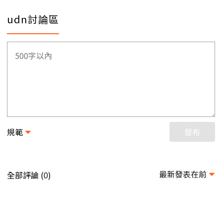
udn討論區
規範
發布
最新發表在前
全部評論 (
)
0