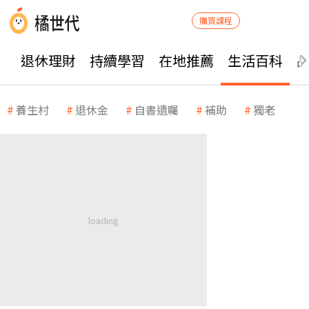
購買課程
退休理財
持續學習
在地推薦
生活百科
養生村
退休金
自書遺囑
補助
獨老