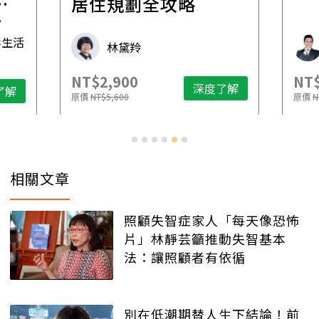
一
居住規劃全攻略
先
毒生活
林黛羚
NT$2,900
NT$
深度了解
了解
原價
NT$5,600
原價
N
相關文章
照顧失智症家人「每天像恐怖
片」林靜芸籲推動失智基本
法：讓照顧者有依循
別在低潮期替人生下結論！前