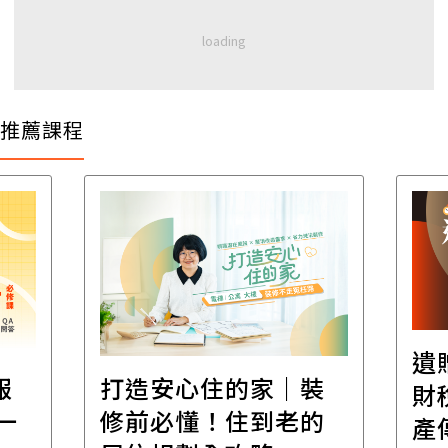
推薦課程
遺
報
打造安心住的家｜裝
財
一
修前必懂！住到老的
產