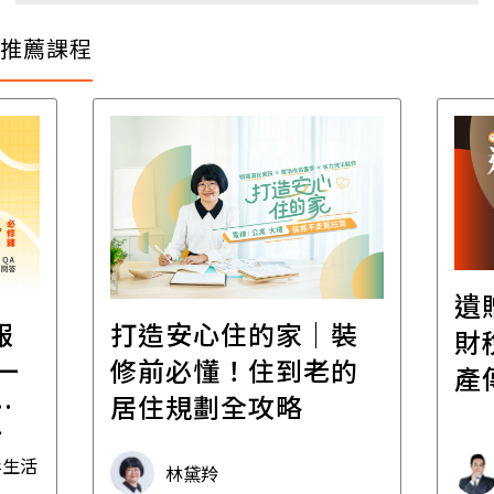
推薦課程
遺
報
打造安心住的家｜裝
財
一
修前必懂！住到老的
產
一
居住規劃全攻略
先
毒生活
林黛羚