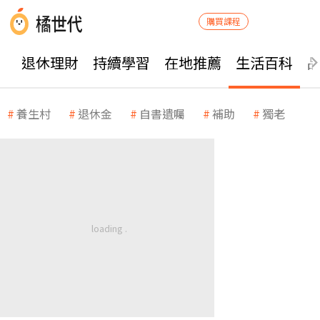
購買課程
退休理財
持續學習
在地推薦
生活百科
養生村
退休金
自書遺囑
補助
獨老