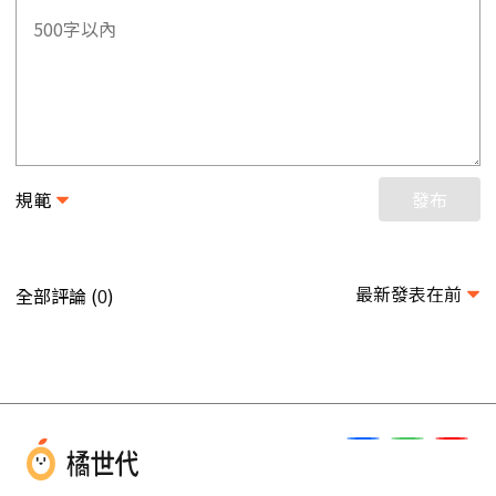
規範
發布
最新發表在前
全部評論 (
)
0