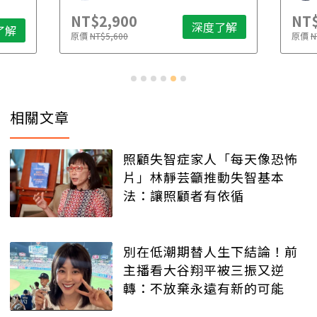
NT$2,900
NT$
深度了解
了解
原價
NT$5,600
原價
N
相關文章
照顧失智症家人「每天像恐怖
片」林靜芸籲推動失智基本
法：讓照顧者有依循
別在低潮期替人生下結論！前
主播看大谷翔平被三振又逆
轉：不放棄永遠有新的可能