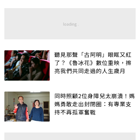
聽見那聲「古阿明」眼眶又紅
了？《魯冰花》數位重映，擦
亮我們共同走過的人生歲月
同時照顧2位身障兒太崩潰！媽
媽勇敢走出封閉圈：有專業支
持不再孤軍奮戰