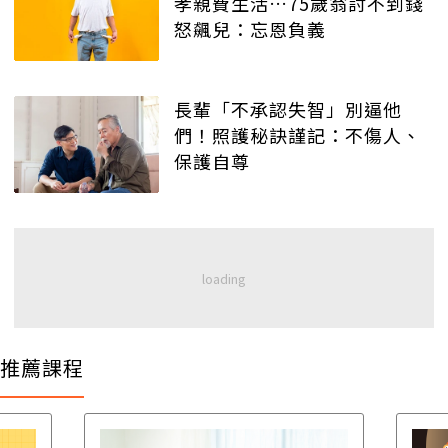
孝親費生活…75歲翁討不到錢
怒飆兒：忘恩負義
長輩「不承認失智」別逼他
們！照護秘訣謹記：不傷人、
保護自尊
推薦課程