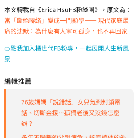
本文轉載自《Erica HsuFB粉絲團》，原文為：
當「斷絕聯絡」變成一門顯學—— 現代家庭最
痛的沈默：為什麼有人寧可孤身，也不再回家
🍊點我加入橘世代FB粉專，一起展開人生新風
景
編輯推薦
76歲媽媽「說錯話」女兒氣到封鎖電
話、切斷金援…孤獨老後又沒錢怎麼
辦？
多年不聯繫的父親病危，該原諒他的外