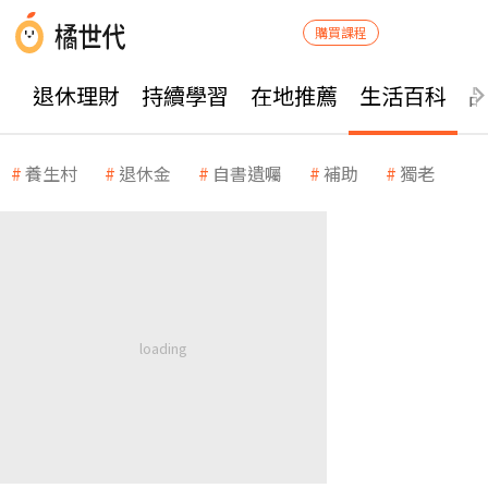
購買課程
退休理財
持續學習
在地推薦
生活百科
養生村
退休金
自書遺囑
補助
獨老