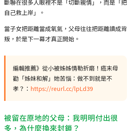
斷聯在很多人眼裡不是「切斷親情」，而是「把
自己救上岸」。
當子女把距離當成氧氣，父母往往把距離讀成背
叛，於是下一幕才真正開始。
編輯推薦》從小被姊姊情勒折磨！癌末母
勸「姊妹和解」她苦惱：做不到就是不
孝？：
https://reurl.cc/lpLd39
被留在原地的父母：我明明付出很
多，為什麼換來封鎖？