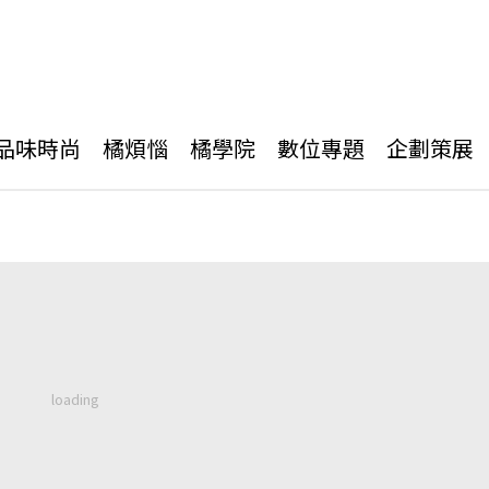
品味時尚
橘煩惱
橘學院
數位專題
企劃策展