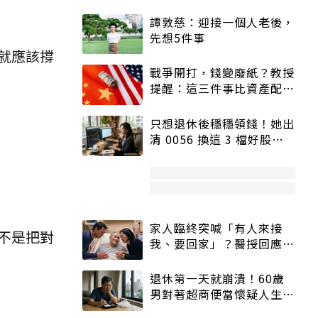
譚敦慈：迎接一個人老後，
先想5件事
就應該撐
戰爭開打，錢變廢紙？教授
提醒：這三件事比資產配置
更重要！
只想退休後穩穩領錢！她出
清 0056 換這 3 檔好股：
股價高點照樣買
家人臨終突喊「有人來接
不是把對
我、要回家」？醫授回應方
式快學：避免抱憾終生
退休第一天就崩潰！60歲
男對著超商便當懷疑人生
「一切好安靜」