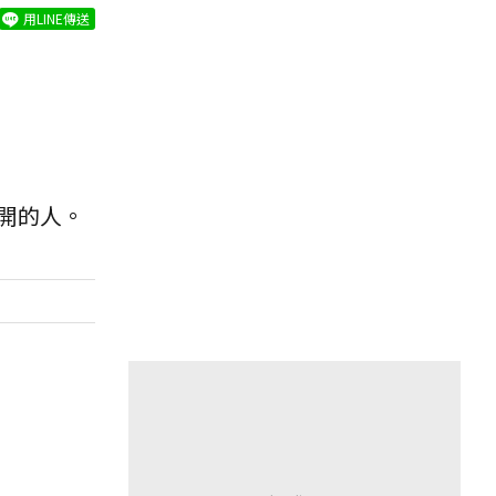
用LINE傳送
開的人。