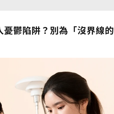
入憂鬱陷阱？別為「沒界線的