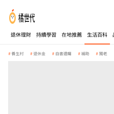
退休理財
持續學習
在地推薦
生活百科
養生村
退休金
自書遺囑
補助
獨老