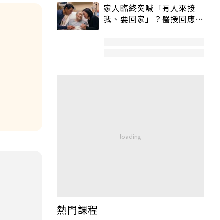
家人臨終突喊「有人來接
我、要回家」？醫授回應方
式快學：避免抱憾終生
熱門課程