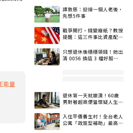
譚敦慈：迎接一個人老後，
先想5件事
戰爭開打，錢變廢紙？教授
提醒：這三件事比資產配置
更重要！
只想退休後穩穩領錢！她出
清 0056 換這 3 檔好股：
股價高點照樣買
正能量
退休第一天就崩潰！60歲
男對著超商便當懷疑人生
「一切好安靜」
入住平價養生村！全台老人
公寓「政策型補助」最高打
5折