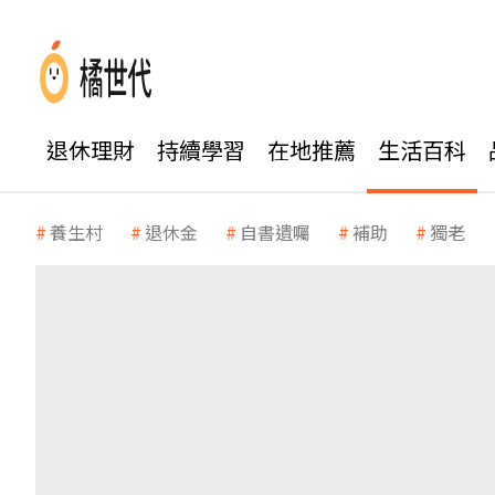
退休理財
持續學習
在地推薦
生活百科
養生村
退休金
自書遺囑
補助
獨老