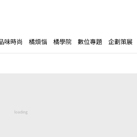
品味時尚
橘煩惱
橘學院
數位專題
企劃策展