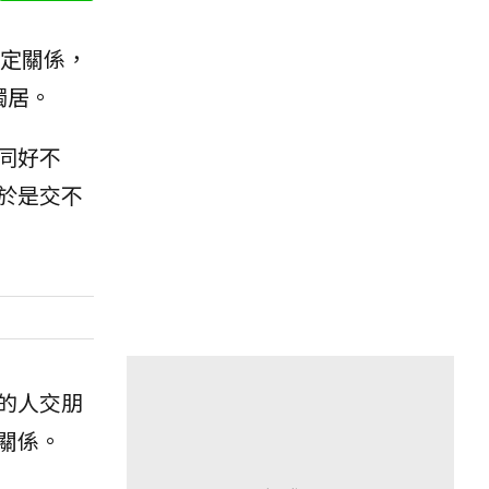
定關係，
獨居。
同好不
於是交不
的人交朋
關係。