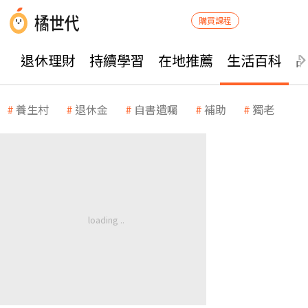
購買課程
退休理財
持續學習
在地推薦
生活百科
養生村
退休金
自書遺囑
補助
獨老