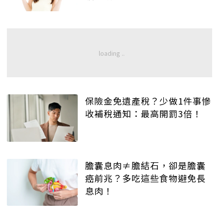
保險金免遺產稅？少做1件事慘
收補稅通知：最高開罰3倍！
膽囊息肉≠膽結石，卻是膽囊
癌前兆？多吃這些食物避免長
息肉！