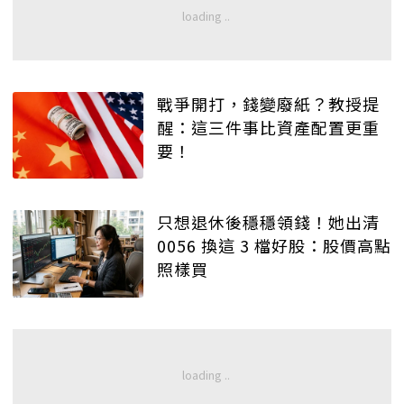
戰爭開打，錢變廢紙？教授提
醒：這三件事比資產配置更重
要！
只想退休後穩穩領錢！她出清
0056 換這 3 檔好股：股價高點
照樣買