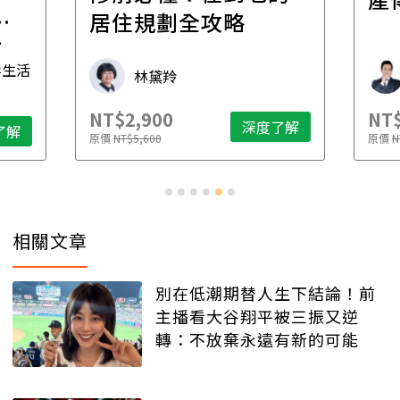
一
居住規劃全攻略
先
毒生活
林黛羚
NT$2,900
NT$
深度了解
了解
原價
NT$5,600
原價
N
相關文章
別在低潮期替人生下結論！前
主播看大谷翔平被三振又逆
轉：不放棄永遠有新的可能