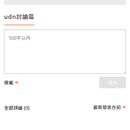
udn討論區
規範
發布
最新發表在前
全部評論 (
)
0