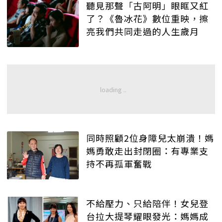
聽見那聲「古阿明」眼眶又紅
了？《魯冰花》數位重映，擦
亮我們共同走過的人生歲月
同時照顧2位身障兒太崩潰！媽
媽勇敢走出封閉圈：有專業支
持不再孤軍奮戰
不給壓力、只給陪伴！女兒登
台拉大提琴耀眼發光：媽媽成