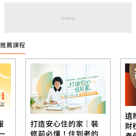
推薦課程
遺
報
打造安心住的家｜裝
財
一
修前必懂！住到老的
產