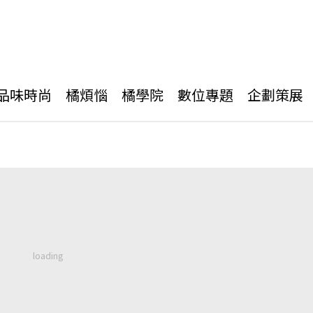
品味時尚
橘煩惱
橘學院
數位專題
企劃策展