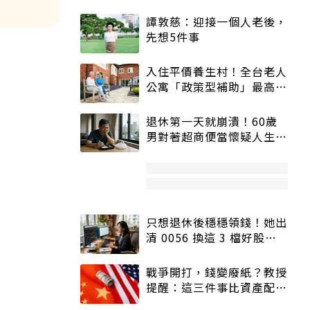
譚敦慈：迎接一個人老後，
先想5件事
入住平價養生村！全台老人
公寓「政策型補助」最高打
5折
退休第一天就崩潰！60歲
男對著超商便當懷疑人生
「一切好安靜」
只想退休後穩穩領錢！她出
清 0056 換這 3 檔好股：
股價高點照樣買
戰爭開打，錢變廢紙？教授
提醒：這三件事比資產配置
更重要！