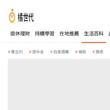
退休理財
持續學習
在地推薦
生活百科
養生村
退休金
自書遺囑
補助
獨老