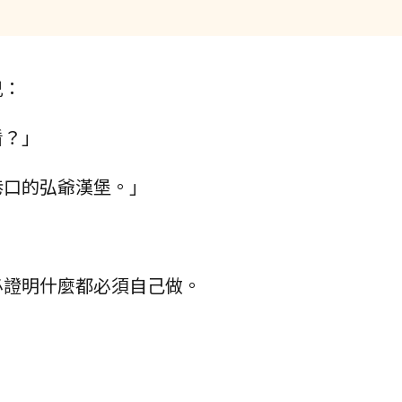
兒：
看？」
巷口的弘爺漢堡。」
必證明什麼都必須自己做。