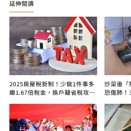
延伸閱讀
炒菜後「
2025房屋稅新制！少做1件事多
恐傷肺！
繳1.67倍稅金，換戶籍省稅攻略
大公開