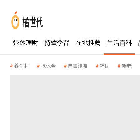
退休理財
持續學習
在地推薦
生活百科
養生村
退休金
自書遺囑
補助
獨老