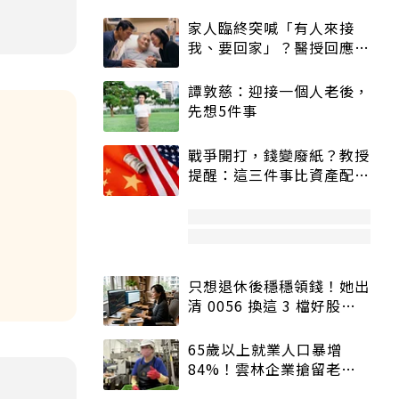
家人臨終突喊「有人來接
我、要回家」？醫授回應方
式快學：避免抱憾終生
譚敦慈：迎接一個人老後，
先想5件事
戰爭開打，錢變廢紙？教授
提醒：這三件事比資產配置
更重要！
只想退休後穩穩領錢！她出
清 0056 換這 3 檔好股：
股價高點照樣買
65歲以上就業人口暴增
84%！雲林企業搶留老員
工：穩定性高、經驗豐富