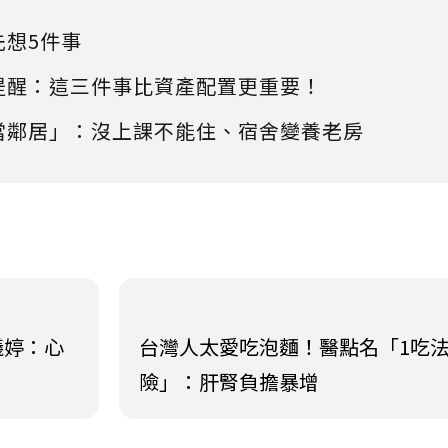
先想5件事
提醒：這三件事比資產配置更重要！
當鄰居」：沒上課不能住、宿舍變養老房
儀婷：心
台灣人太愛吃泡麵！醫點名「1吃
險」：肝腎負擔暴增