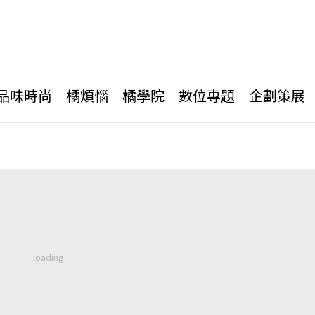
品味時尚
橘煩惱
橘學院
數位專題
企劃策展