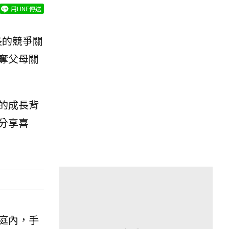
用LINE傳送
長的競爭關
奪父母關
的成長背
分享喜
庭內，手