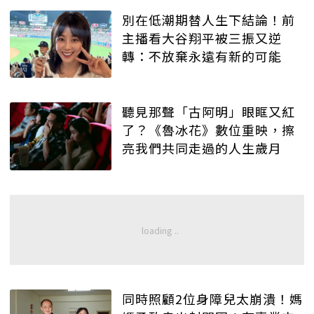
別在低潮期替人生下結論！前
主播看大谷翔平被三振又逆
轉：不放棄永遠有新的可能
聽見那聲「古阿明」眼眶又紅
了？《魯冰花》數位重映，擦
亮我們共同走過的人生歲月
同時照顧2位身障兒太崩潰！媽