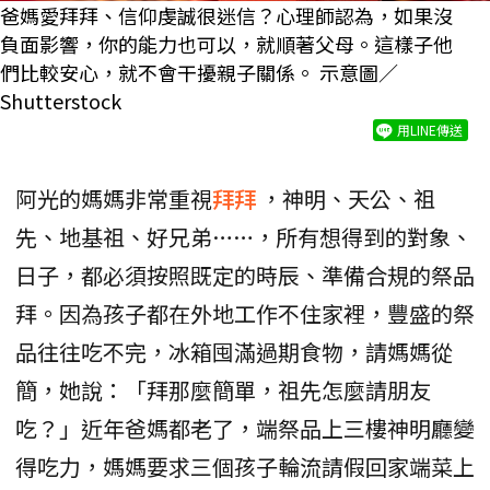
爸媽愛拜拜、信仰虔誠很迷信？心理師認為，如果沒
負面影響，你的能力也可以，就順著父母。這樣子他
們比較安心，就不會干擾親子關係。 示意圖／
Shutterstock
用LINE傳送
阿光的媽媽非常重視
拜拜
，神明、天公、祖
先、地基祖、好兄弟……，所有想得到的對象、
日子，都必須按照既定的時辰、準備合規的祭品
拜。因為孩子都在外地工作不住家裡，豐盛的祭
品往往吃不完，冰箱囤滿過期食物，請媽媽從
簡，她說：「拜那麼簡單，祖先怎麼請朋友
吃？」近年爸媽都老了，端祭品上三樓神明廳變
得吃力，媽媽要求三個孩子輪流請假回家端菜上