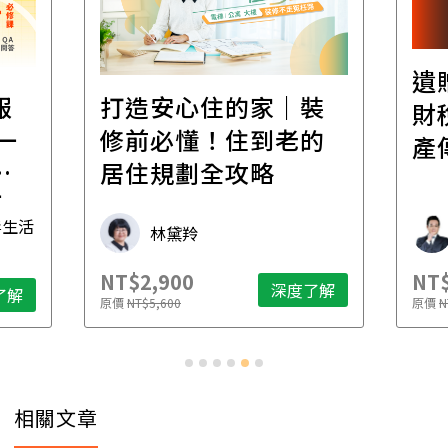
遺
報
打造安心住的家｜裝
財
一
修前必懂！住到老的
產
一
居住規劃全攻略
先
毒生活
林黛羚
NT$2,900
NT$
深度了解
了解
原價
NT$5,600
原價
N
相關文章