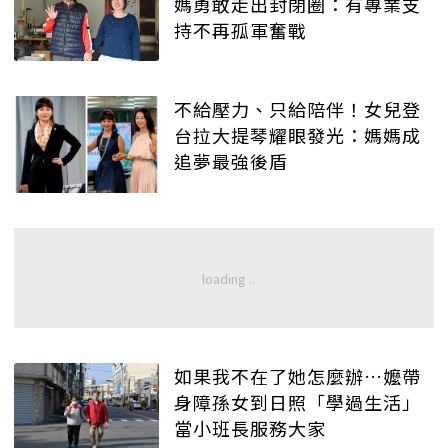
媽勇敢走出封閉圈：有專業支
持不再孤軍奮戰
不給壓力、只給陪伴！女兒登
台拉大提琴耀眼發光：媽媽成
追夢最強後盾
如果我不在了她怎麼辦…嬤帶
身障孫女到日照「學過生活」
當小班長服務大家