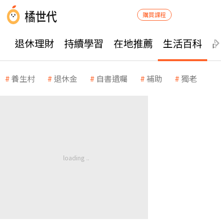
購買課程
退休理財
持續學習
在地推薦
生活百科
養生村
退休金
自書遺囑
補助
獨老