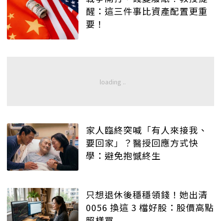
醒：這三件事比資產配置更重
要！
家人臨終突喊「有人來接我、
要回家」？醫授回應方式快
學：避免抱憾終生
只想退休後穩穩領錢！她出清
0056 換這 3 檔好股：股價高點
照樣買