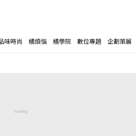
品味時尚
橘煩惱
橘學院
數位專題
企劃策展