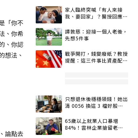
家人臨終突喊「有人來接
我、要回家」？醫授回應方
是「你不
式快學：避免抱憾終生
譚敦慈：迎接一個人老後，
法、你希
先想5件事
的、你認
戰爭開打，錢變廢紙？教授
的想法、
提醒：這三件事比資產配置
更重要！
只想退休後穩穩領錢！她出
清 0056 換這 3 檔好股：
股價高點照樣買
65歲以上就業人口暴增
84%！雲林企業搶留老員
、論點去
工：穩定性高、經驗豐富