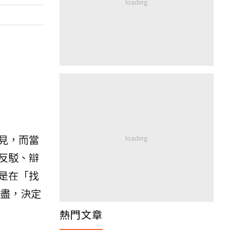
見，而當
反駁、辯
是在「找
力盡，決定
熱門文章