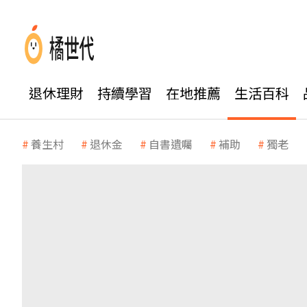
退休理財
持續學習
在地推薦
生活百科
養生村
退休金
自書遺囑
補助
獨老