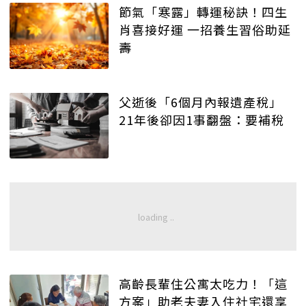
節氣「寒露」轉運秘訣！四生
肖喜接好運 一招養生習俗助延
壽
父逝後「6個月內報遺產稅」
21年後卻因1事翻盤：要補稅
高齡長輩住公寓太吃力！「這
方案」助老夫妻入住社宅還享