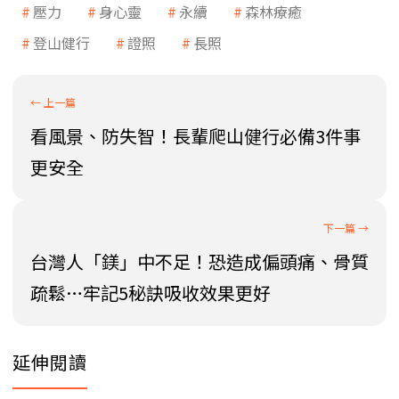
壓力
身心靈
永續
森林療癒
登山健行
證照
長照
看風景、防失智！長輩爬山健行必備3件事
更安全
台灣人「鎂」中不足！恐造成偏頭痛、骨質
疏鬆…牢記5秘訣吸收效果更好
延伸閱讀