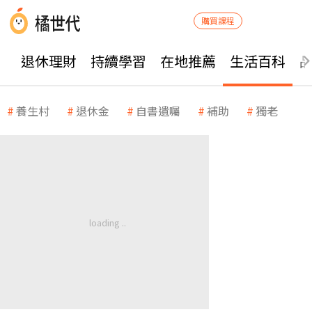
購買課程
退休理財
持續學習
在地推薦
生活百科
養生村
退休金
自書遺囑
補助
獨老