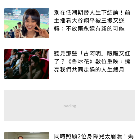
別在低潮期替人生下結論！前
主播看大谷翔平被三振又逆
轉：不放棄永遠有新的可能
聽見那聲「古阿明」眼眶又紅
了？《魯冰花》數位重映，擦
亮我們共同走過的人生歲月
同時照顧2位身障兒太崩潰！媽