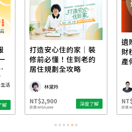
遺
報
打造安心住的家｜裝
財
一
修前必懂！住到老的
產
一
居住規劃全攻略
先
毒生活
林黛羚
NT$2,900
NT$
深度了解
了解
原價
NT$5,600
原價
N