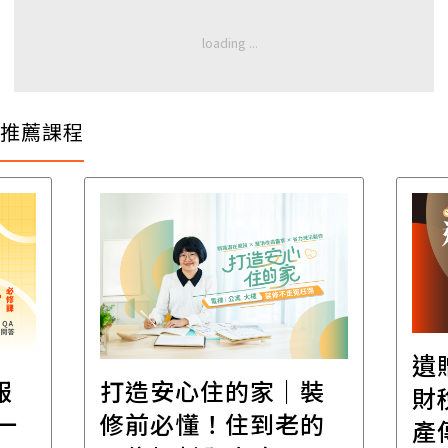
推薦課程
遺
報
打造安心住的家｜裝
財
一
修前必懂！住到老的
產