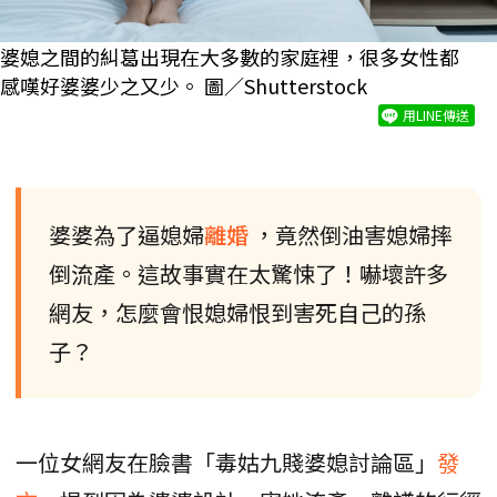
婆媳之間的糾葛出現在大多數的家庭裡，很多女性都
感嘆好婆婆少之又少。 圖／Shutterstock
用LINE傳送
婆婆為了逼媳婦
離婚
，竟然倒油害媳婦摔
倒流產。這故事實在太驚悚了！嚇壞許多
網友，怎麼會恨媳婦恨到害死自己的孫
子？
一位女網友在臉書「毒姑九賤婆媳討論區」
發