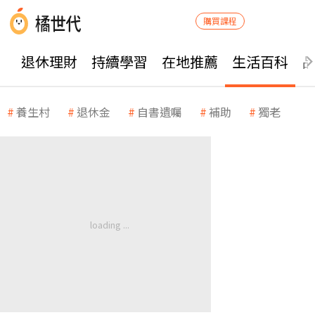
購買課程
退休理財
持續學習
在地推薦
生活百科
養生村
退休金
自書遺囑
補助
獨老