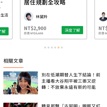
一
居住規劃全攻略
先
毒生活
林黛羚
NT$2,900
NT$
深度了解
了解
原價
NT$5,600
原價
N
相關文章
別在低潮期替人生下結論！前
主播看大谷翔平被三振又逆
轉：不放棄永遠有新的可能
聽見那聲「古阿明」眼眶又紅