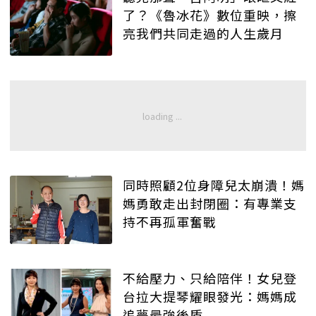
了？《魯冰花》數位重映，擦
亮我們共同走過的人生歲月
同時照顧2位身障兒太崩潰！媽
媽勇敢走出封閉圈：有專業支
持不再孤軍奮戰
不給壓力、只給陪伴！女兒登
台拉大提琴耀眼發光：媽媽成
追夢最強後盾