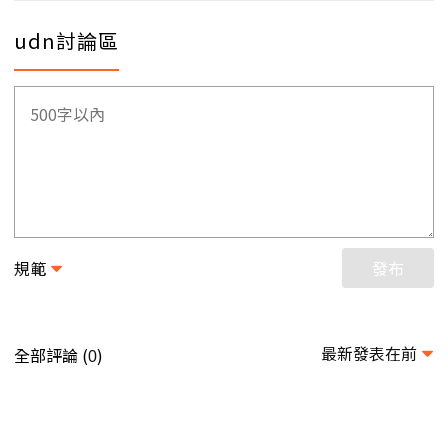
udn討論區
規範
發布
最新發表在前
全部評論 (
)
0