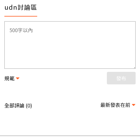
udn討論區
規範
發布
最新發表在前
全部評論 (
)
0