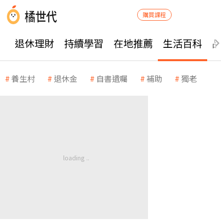
購買課程
退休理財
持續學習
在地推薦
生活百科
養生村
退休金
自書遺囑
補助
獨老