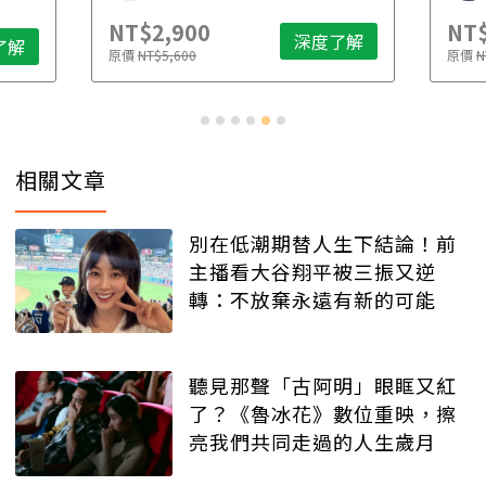
NT$2,900
NT$
深度了解
了解
原價
NT$5,600
原價
N
相關文章
別在低潮期替人生下結論！前
主播看大谷翔平被三振又逆
轉：不放棄永遠有新的可能
聽見那聲「古阿明」眼眶又紅
了？《魯冰花》數位重映，擦
亮我們共同走過的人生歲月