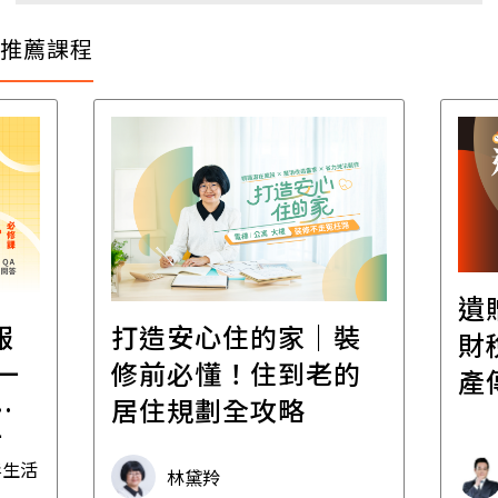
推薦課程
遺
報
打造安心住的家｜裝
財
一
修前必懂！住到老的
產
一
居住規劃全攻略
先
毒生活
林黛羚