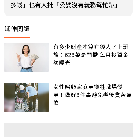
多錢」也有人批「公婆沒有義務幫忙帶」
延伸閱讀
有多少財產才算有錢人？上班
族：623萬是門檻 每月投資金
額曝光
女性照顧家庭≠犧牲職場發
展！做好3件事避免老後貧苦無
依