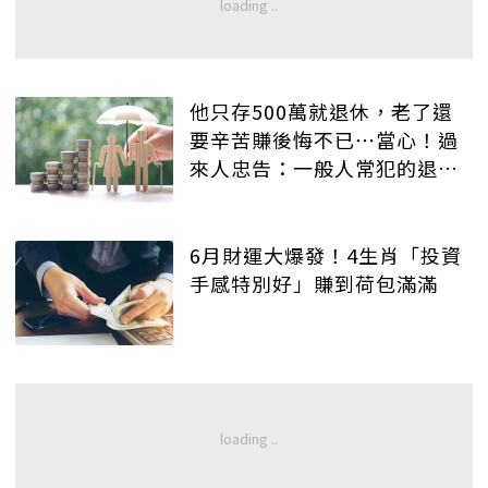
他只存500萬就退休，老了還
要辛苦賺後悔不已⋯當心！過
來人忠告：一般人常犯的退休
規劃錯誤
6月財運大爆發！4生肖「投資
手感特別好」賺到荷包滿滿