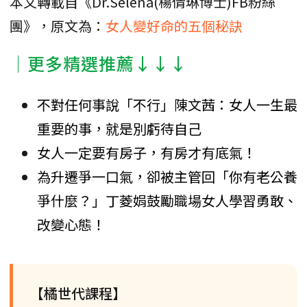
本文轉載自《Dr.Selena(楊倩琳博士)FB粉絲
團》，原文為：
女人變好命的五個秘訣
│更多精選推薦↓↓↓
不對任何事說「不行」陳文茜：女人一生最
重要的事，就是別虧待自己
女人一定要有房子，有房才有底氣！
為升遷爭一口氣，卻被主管回「你有老公養
爭什麼？」丁菱娟鼓勵職場女人學習勇敢、
改變心態！
【橘世代課程】