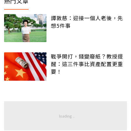
熱門文章
譚敦慈：迎接一個人老後，先
想5件事
戰爭開打，錢變廢紙？教授提
醒：這三件事比資產配置更重
要！