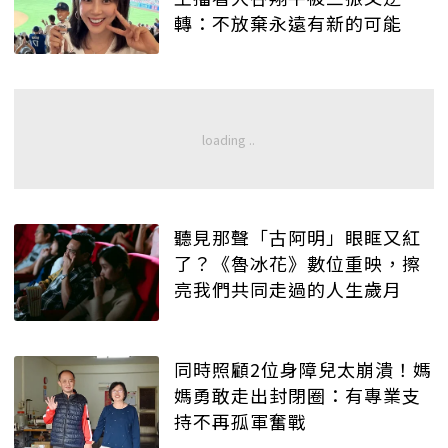
轉：不放棄永遠有新的可能
聽見那聲「古阿明」眼眶又紅
了？《魯冰花》數位重映，擦
亮我們共同走過的人生歲月
同時照顧2位身障兒太崩潰！媽
媽勇敢走出封閉圈：有專業支
持不再孤軍奮戰