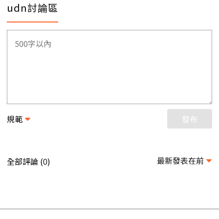
udn討論區
規範
發布
最新發表在前
全部評論 (
)
0