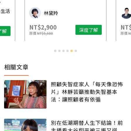
先
毒生活
林黛羚
NT$2,900
NT$
深度了解
了解
原價
NT$5,600
原價
N
相關文章
照顧失智症家人「每天像恐怖
片」林靜芸籲推動失智基本
法：讓照顧者有依循
別在低潮期替人生下結論！前
主播看大谷翔平被三振又逆