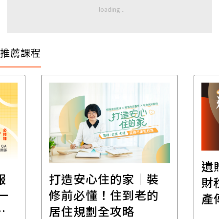
推薦課程
遺
報
打造安心住的家｜裝
財
一
修前必懂！住到老的
產
一
居住規劃全攻略