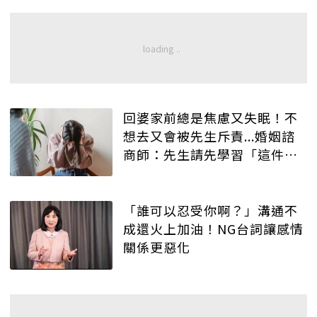
回婆家前總是焦慮又失眠！不
想去又會被先生斥責...婚姻諮
商師：先生請先學習「這件
事」
「誰可以忍受你啊？」溝通不
成還火上加油！NG台詞讓感情
關係更惡化