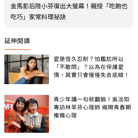
金馬影后陸小芬復出大螢幕！親授「吃飽也
吃巧」家常料理祕訣
延伸閱讀
愛是恆久忍耐？怕尷尬所以
「不敢問」？以為在保護愛
情，其實只會慢慢失去底線！
青少年講一句就翻臉！吳淡如
專訪林萃芬心理師 揭開青春期
複雜心理