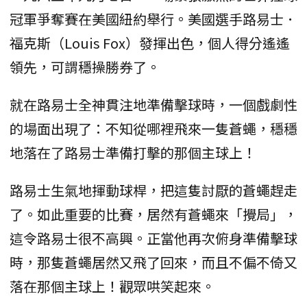
冠軍爭奪賽在美國紐約舉行。美國選手路易士．
福克斯（Louis Fox）發揮出色，個人得分遙遙
領先，可謂穩操勝券了。
就在路易士全神貫注地準備擊球時，一個戲劇性
的場面出現了：不知從哪裡飛來一隻蒼蠅，穩穩
地落在了路易士準備打擊的那個主球上！
路易士生氣地揮動球桿，把這隻討厭的蒼蠅趕走
了。如此重要的比賽，居然有蒼蠅來「攪局」，
這令路易士很不高興。正當他再次俯身準備擊球
時，那隻蒼蠅居然又飛了回來，而且不偏不倚又
落在那個主球上！觀眾哄笑起來。