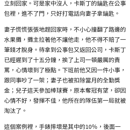
立刻回家。可是家中沒人，卡斯丁的鑰匙在公事
包裡，進不了門，只好打電話向妻子拿鑰匙。
妻子慌慌張張地趕回家時，不小心撞翻了路邊的
水果攤，攤主拉著他不讓他走，他不得不賠了一
筆錢才脫身。待拿到公事包又返回公司，卡斯丁
已經遲到了十五分鐘，挨了上司一頓嚴厲的責
罵，心情壞到了極點。下班前他又因一件小事，
跟同事吵了一架；妻子也被扣除當月的全勤獎
金；兒子這天參加棒球賽，原本奪冠有望，卻因
心情不好，發揮不佳，他所在的隊伍第一局就被
淘汰了。
這個案例裡，手錶摔壞是其中的10％，後面一