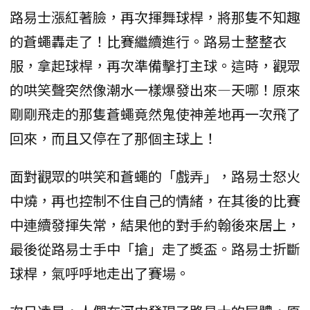
路易士漲紅著臉，再次揮舞球桿，將那隻不知趣
的蒼蠅轟走了！比賽繼續進行。路易士整整衣
服，拿起球桿，再次準備擊打主球。這時，觀眾
的哄笑聲突然像潮水一樣爆發出來—天哪！原來
剛剛飛走的那隻蒼蠅竟然鬼使神差地再一次飛了
回來，而且又停在了那個主球上！
面對觀眾的哄笑和蒼蠅的「戲弄」，路易士怒火
中燒，再也控制不住自己的情緒，在其後的比賽
中連續發揮失常，結果他的對手約翰後來居上，
最後從路易士手中「搶」走了獎盃。路易士折斷
球桿，氣呼呼地走出了賽場。