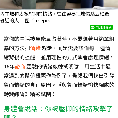
內在堆積太多壓抑的情緒，往往容易把壞情緒丟給最
親近的人。 圖／freepik
用LINE傳送
當你的生活被負能量占滿時，不要想著用簡單粗
暴的方法把
情緒
趕走，而是需要讀懂每一種情
緒背後的提醒，並用理性的方式學會處理情緒。
16年
諮商
經驗的情緒教練胡明瑜，用生活中最
常遇到的關係難題作為例子，帶領我們找出引發
負面情緒的真正原因。
《與負面情緒愉快相處的
轉變練習》精彩試閱：
身體會說話：你被壓抑的情緒攻擊了
嗎？