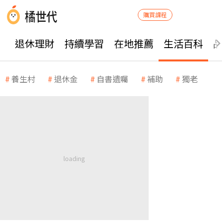
購買課程
退休理財
持續學習
在地推薦
生活百科
養生村
退休金
自書遺囑
補助
獨老