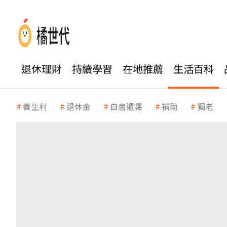
退休理財
持續學習
在地推薦
生活百科
養生村
退休金
自書遺囑
補助
獨老