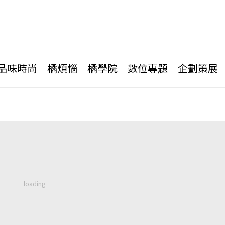
品味時尚
橘煩惱
橘學院
數位專題
企劃策展