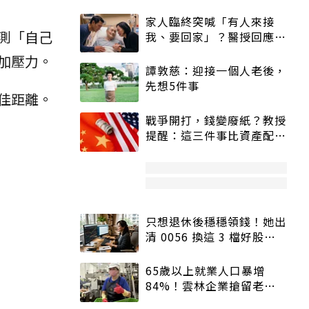
家人臨終突喊「有人來接
測「自己
我、要回家」？醫授回應方
式快學：避免抱憾終生
加壓力。
譚敦慈：迎接一個人老後，
先想5件事
佳距離。
戰爭開打，錢變廢紙？教授
提醒：這三件事比資產配置
更重要！
只想退休後穩穩領錢！她出
清 0056 換這 3 檔好股：
股價高點照樣買
65歲以上就業人口暴增
84%！雲林企業搶留老員
工：穩定性高、經驗豐富