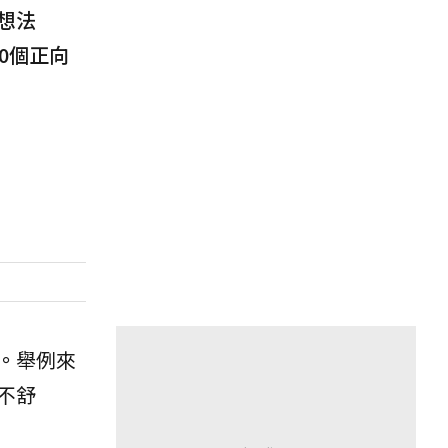
想法
0個正向
。
舉例來
不舒