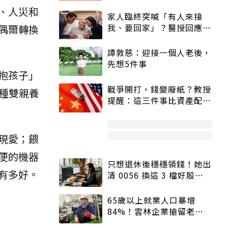
、人災和
家人臨終突喊「有人來接
我、要回家」？醫授回應方
偶爾轉換
式快學：避免抱憾終生
譚敦慈：迎接一個人老後，
先想5件事
抱孩子」
戰爭開打，錢變廢紙？教授
這種雙親養
提醒：這三件事比資產配置
更重要！
現愛；餵
便的機器
只想退休後穩穩領錢！她出
有多好。
清 0056 換這 3 檔好股：
股價高點照樣買
65歲以上就業人口暴增
84%！雲林企業搶留老員
工：穩定性高、經驗豐富