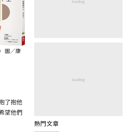
》 圖／康
抱了抱他
希望他們
熱門文章