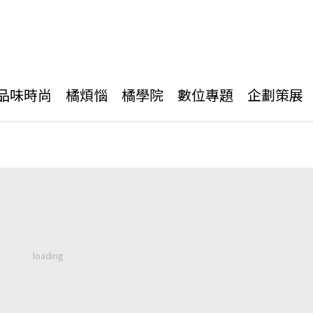
品味時尚
橘煩惱
橘學院
數位專題
企劃策展