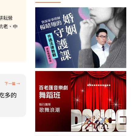
耕耘營
抗老、中
吃多的