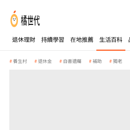
退休理財
持續學習
在地推薦
生活百科
養生村
退休金
自書遺囑
補助
獨老