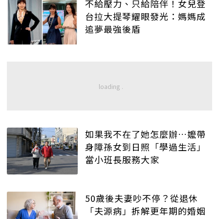
不給壓力、只給陪伴！女兒登
台拉大提琴耀眼發光：媽媽成
追夢最強後盾
如果我不在了她怎麼辦…嬤帶
身障孫女到日照「學過生活」
當小班長服務大家
50歲後夫妻吵不停？從退休
「夫源病」拆解更年期的婚姻