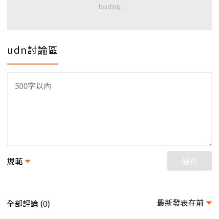
udn討論區
規範
發布
最新發表在前
全部評論 (
)
0