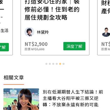
報
打造安心住的家｜裝
財
一
修前必懂！住到老的
產
一
居住規劃全攻略
先
毒生活
林黛羚
NT$2,900
NT$
深度了解
了解
原價
NT$5,600
原價
N
相關文章
別在低潮期替人生下結論！前
主播看大谷翔平被三振又逆
轉：不放棄永遠有新的可能