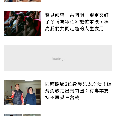
聽見那聲「古阿明」眼眶又紅
了？《魯冰花》數位重映，擦
亮我們共同走過的人生歲月
同時照顧2位身障兒太崩潰！媽
媽勇敢走出封閉圈：有專業支
持不再孤軍奮戰