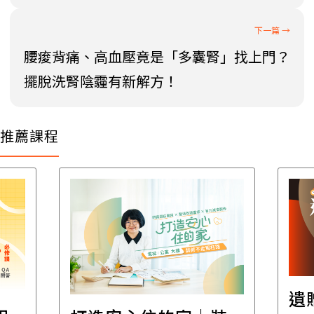
腰痠背痛、高血壓竟是「多囊腎」找上門？
擺脫洗腎陰霾有新解方！
推薦課程
遺