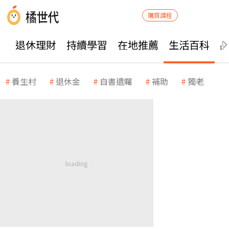
購買課程
退休理財
持續學習
在地推薦
生活百科
養生村
退休金
自書遺囑
補助
獨老