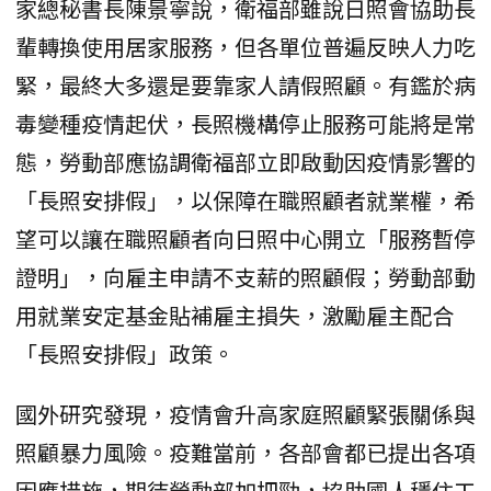
家總秘書長陳景寧說，衛福部雖說日照會協助長
輩轉換使用居家服務，但各單位普遍反映人力吃
緊，最終大多還是要靠家人請假照顧。有鑑於病
毒變種疫情起伏，長照機構停止服務可能將是常
態，勞動部應協調衛福部立即啟動因疫情影響的
「長照安排假」，以保障在職照顧者就業權，希
望可以讓在職照顧者向日照中心開立「服務暫停
證明」，向雇主申請不支薪的照顧假；勞動部動
用就業安定基金貼補雇主損失，激勵雇主配合
「長照安排假」政策。
國外研究發現，疫情會升高家庭照顧緊張關係與
照顧暴力風險。疫難當前，各部會都已提出各項
因應措施，期待勞動部加把勁，協助國人穩住工