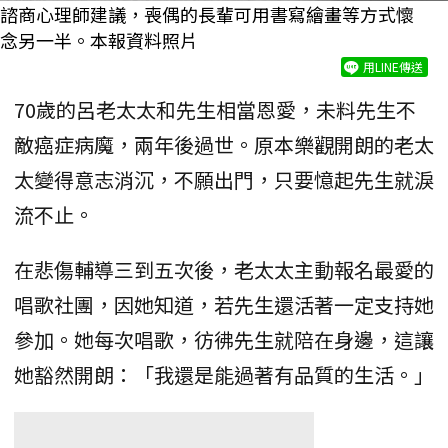
諮商心理師建議，喪偶的長輩可用書寫繪畫等方式懷
念另一半。本報資料照片
用LINE傳送
70歲的呂老太太和先生相當恩愛，未料先生不
敵癌症病魔，兩年後過世。原本樂觀開朗的老太
太變得意志消沉，不願出門，只要憶起先生就淚
流不止。
在悲傷輔導三到五次後，老太太主動報名最愛的
唱歌社團，因她知道，若先生還活著一定支持她
參加。她每次唱歌，彷彿先生就陪在身邊，這讓
她豁然開朗：「我還是能過著有品質的生活。」