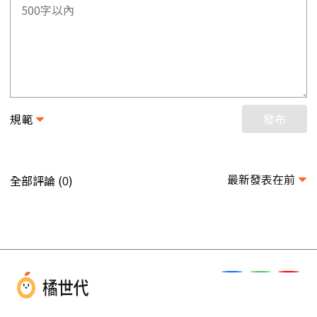
規範
發布
最新發表在前
全部評論 (
)
0