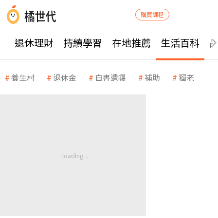
購買課程
退休理財
持續學習
在地推薦
生活百科
養生村
退休金
自書遺囑
補助
獨老