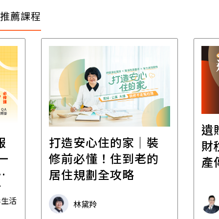
推薦課程
遺
報
打造安心住的家｜裝
財
一
修前必懂！住到老的
產
一
居住規劃全攻略
先
毒生活
林黛羚