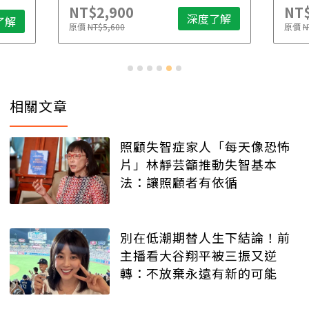
NT$2,900
NT$
深度了解
了解
原價
NT$5,600
原價
N
相關文章
照顧失智症家人「每天像恐怖
片」林靜芸籲推動失智基本
法：讓照顧者有依循
別在低潮期替人生下結論！前
主播看大谷翔平被三振又逆
轉：不放棄永遠有新的可能