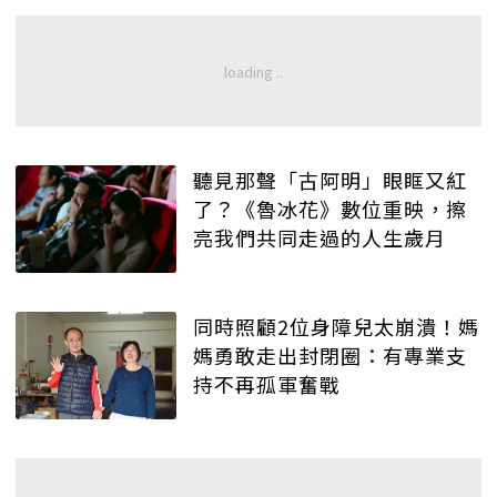
聽見那聲「古阿明」眼眶又紅
了？《魯冰花》數位重映，擦
亮我們共同走過的人生歲月
同時照顧2位身障兒太崩潰！媽
媽勇敢走出封閉圈：有專業支
持不再孤軍奮戰