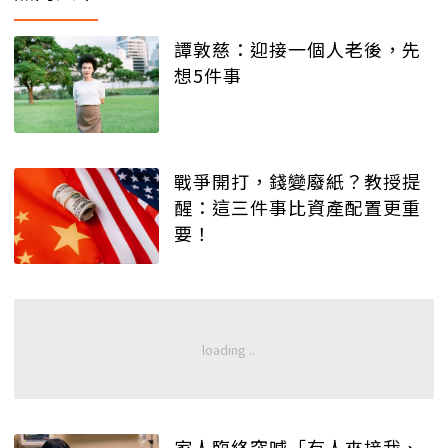
譚敦慈：迎接一個人老後，先
想5件事
戰爭開打，錢變廢紙？教授提
醒：這三件事比資產配置更重
要！
家人臨終突喊「有人來接我、