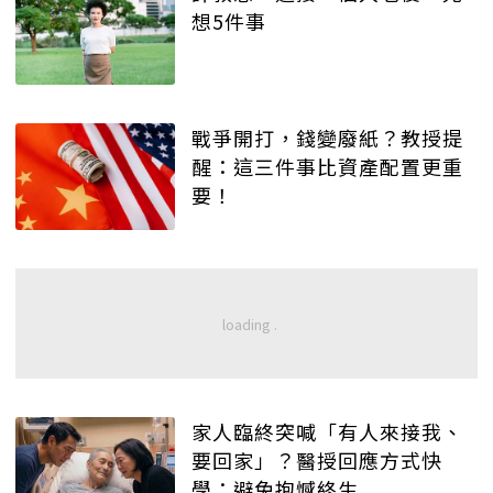
想5件事
戰爭開打，錢變廢紙？教授提
醒：這三件事比資產配置更重
要！
家人臨終突喊「有人來接我、
要回家」？醫授回應方式快
學：避免抱憾終生