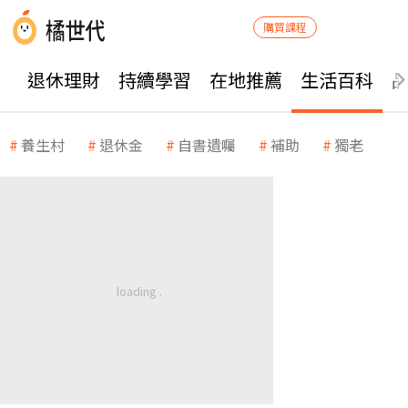
購買課程
退休理財
持續學習
在地推薦
生活百科
養生村
退休金
自書遺囑
補助
獨老