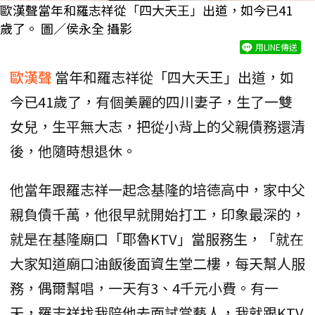
歐漢聲當年和羅志祥從「四大天王」出道，如今已41
歲了。 圖／侯永全 攝影
用LINE傳送
歐漢聲
當年和羅志祥從「四大天王」出道，如
今已41歲了，有個美麗的四川妻子，生了一雙
女兒，生平無大志，把從小背上的父親債務還清
後，他隨時想退休。
他當年跟羅志祥一起念基隆的培德高中，家中父
親負債千萬，他很早就開始打工，印象最深的，
就是在基隆廟口「耶魯KTV」當服務生，「就在
大家知道廟口油飯後面資生堂二樓，每天幫人服
務，偶爾幫唱，一天有3、4千元小費。有一
天，羅志祥找我陪他去面試當藝人，我就跟KTV