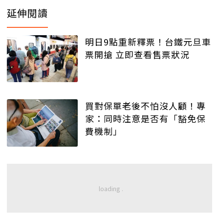
延伸閱讀
明日9點重新釋票！台鐵元旦車
票開搶 立即查看售票狀況
買對保單老後不怕沒人顧！專
家：同時注意是否有「豁免保
費機制」