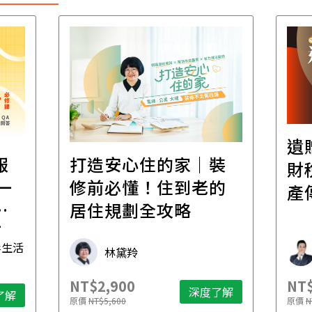
遺
報
打造安心住的家｜裝
財
一
修前必懂！住到老的
產
一
居住規劃全攻略
先
毒生活
林黛羚
NT$2,900
NT$
深度了解
了解
原價
NT$5,600
原價
N