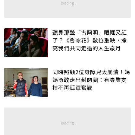
聽見那聲「古阿明」眼眶又紅
了？《魯冰花》數位重映，擦
亮我們共同走過的人生歲月
同時照顧2位身障兒太崩潰！媽
媽勇敢走出封閉圈：有專業支
持不再孤軍奮戰