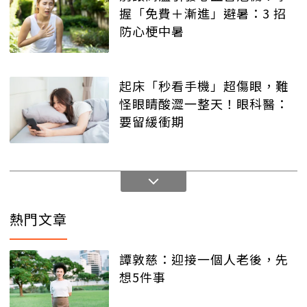
握「免費＋漸進」避暑：3 招
防心梗中暑
起床「秒看手機」超傷眼，難
怪眼睛酸澀一整天！眼科醫：
要留緩衝期
熱門文章
譚敦慈：迎接一個人老後，先
想5件事