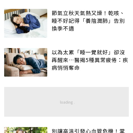
節氣立秋天氣熱又燥！乾咳、
睡不好記得「養陰潤肺」告別
換季不適
以為太累「睡一覺就好」卻沒
再醒來…醫揭5種異常疲倦：疾
病悄悄奪命
別讓高溫引發心血管危機！掌