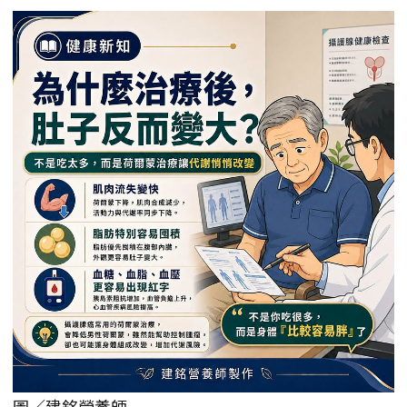
圖／建銘營養師