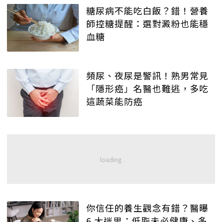
糖尿病不能吃白飯？錯！營養
師控糖提醒：選對澱粉也能穩
血糖
頻尿、夜尿是警訊！熟男常見
「隱形癌」名醫也難逃，多吃
這蔬菜能防癌
你信任的養生觀念有錯？醫曝
6 大迷思：低脂未必健康、多