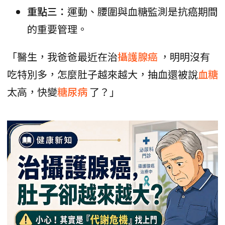
重點三：
運動、腰圍與血糖監測是抗癌期間
的重要管理。
「醫生，我爸爸最近在治
攝護腺癌
，明明沒有
吃特別多，怎麼肚子越來越大，抽血還被說
血糖
太高，快變
糖尿病
了？」