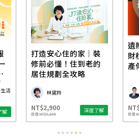
遺
報
打造安心住的家｜裝
財
一
修前必懂！住到老的
產
一
居住規劃全攻略
先
毒生活
林黛羚
NT$2,900
NT$
深度了解
了解
原價
NT$5,600
原價
N