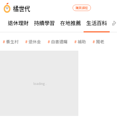
購買課程
退休理財
持續學習
在地推薦
生活百科
養生村
退休金
自書遺囑
補助
獨老