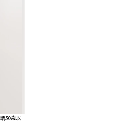
議50歲以