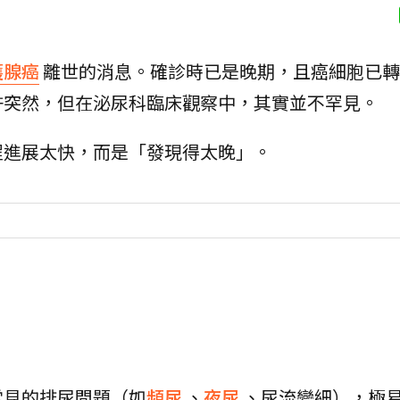
護腺癌
離世的消息。確診時已是晚期，且癌細胞已轉
許突然，但在泌尿科臨床觀察中，其實並不罕見。
程進展太快，而是「發現得太晚」。
常見的排尿問題（如
頻尿
、
夜尿
、尿流變細），極