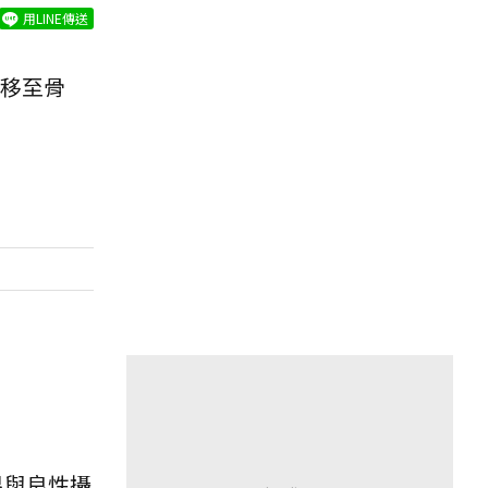
用LINE傳送
移至骨
易與良性攝