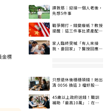
譚敦慈：迎接一個人老後，
先想5件事
戰爭開打，錢變廢紙？教授
提醒：這三件事比資產配置
更重要！
家人臨終突喊「有人來接
我、要回家」？醫授回應方
式快學：避免抱憾終生
黃金標
只想退休後穩穩領錢！她出
清 0056 換這 3 檔好股：
股價高點照樣買
45歲以上政府送錢！職訓
補助「最高10萬」：在
職、待業都能申請