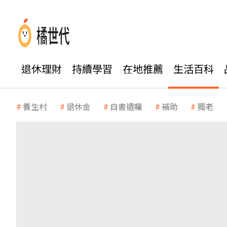
退休理財
持續學習
在地推薦
生活百科
養生村
退休金
自書遺囑
補助
獨老