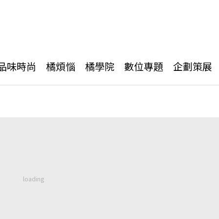
品味時尚
橘煩惱
橘學院
數位專題
企劃策展