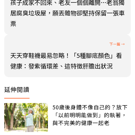
孩子成家不回來、老友一個個離開…老翁獨
居腐臭垃圾屋，願丟雜物卻堅持保留一張車
票
天天穿鞋襪最易忽略！「5種腳底顏色」看
健康：發紫循環差、這特徵肝膽出狀況
延伸閱讀
50歲後身體不像自己的？放下
「以前明明能做到」的執著，
與不完美的健康一起老