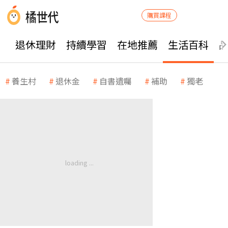
購買課程
退休理財
持續學習
在地推薦
生活百科
養生村
退休金
自書遺囑
補助
獨老