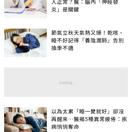
人正常？醫：腦內「神經發
炎」是關鍵
節氣立秋天氣熱又燥！乾咳、
睡不好記得「養陰潤肺」告別
換季不適
以為太累「睡一覺就好」卻沒
再醒來…醫揭5種異常疲倦：疾
病悄悄奪命