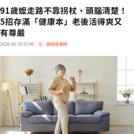
91歲嬤走路不靠拐杖、頭腦清楚！
5招存滿「健康本」老後活得爽又
有尊嚴
2026-05-25 07:45
文／建銘營養師