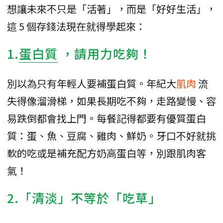
想讓未來不只是「活著」，而是「好好生活」，
這 5 個存錢法現在就得學起來：
1.
蛋白質
，請用力吃夠！
別以為只有年輕人要補蛋白質。年紀大
肌肉
流
失得像溜滑梯，如果長期吃不夠，走路變慢、容
易跌倒都會找上門。每餐記得都要有優質蛋白
質：蛋、魚、豆腐、雞肉、鮮奶。牙口不好就挑
軟的吃或是補充配方奶高蛋白等，別跟肌肉客
氣！
2.「清淡」不等於「吃草」