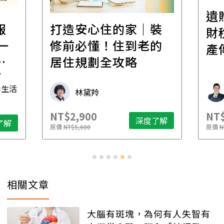
遺
報
打造安心住的家｜裝
財
一
修前必懂！住到老的
產
一
居住規劃全攻略
先
毒生活
林黛羚
NT$2,900
NT$
深度了解
了解
原價
NT$5,600
原價
N
相關文章
大腦有斑塊，為何有人失智有