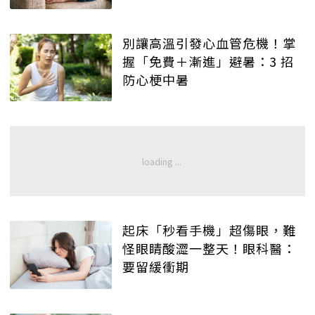
別讓高溫引發心血管危機！掌
握「免費＋漸進」避暑：3 招
防心梗中暑
起床「秒看手機」超傷眼，難
怪眼睛酸澀一整天！眼科醫：
要留緩衝期