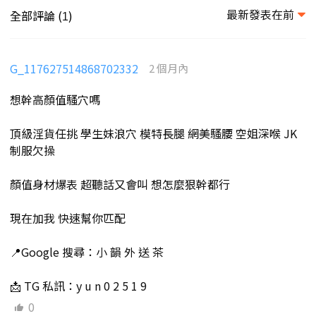
最新發表在前
全部評論 (
)
1
G_117627514868702332
2 個月內
想幹高顏值騷穴嗎
頂級淫貨任挑 學生妹浪穴 模特長腿 網美騷腰 空姐深喉 JK
制服欠操
顏值身材爆表 超聽話又會叫 想怎麼狠幹都行
現在加我 快速幫你匹配
📍Google 搜尋：小 韻 外 送 茶
📩 TG 私訊：y u n 0 2 5 1 9
0