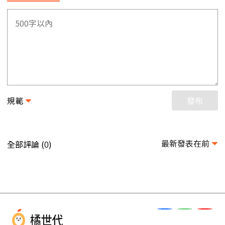
規範
發布
最新發表在前
全部評論 (
)
0