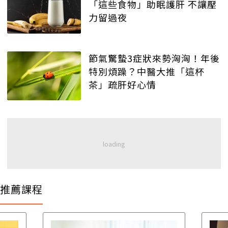
「這些食物」助眠護肝 不讓壓
力留過夜
節氣驚蟄3症狀來勢洶洶！年後
特別煩躁？中醫大推「這杯
茶」疏肝好心情
推薦課程