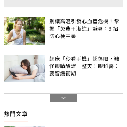
別讓高溫引發心血管危機！掌
握「免費＋漸進」避暑：3 招
防心梗中暑
起床「秒看手機」超傷眼，難
怪眼睛酸澀一整天！眼科醫：
要留緩衝期
熱門文章