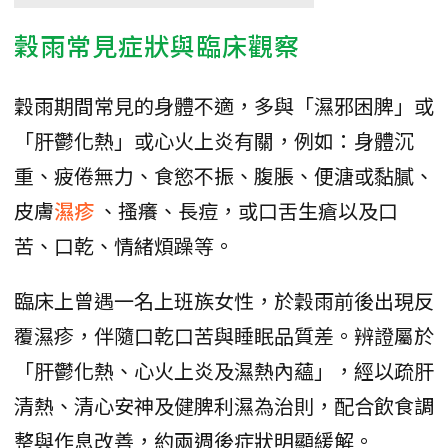
穀雨常見症狀與臨床觀察
穀雨期間常見的身體不適，多與「濕邪困脾」或
「肝鬱化熱」或心火上炎有關，例如：身體沉
重、疲倦無力、食慾不振、腹脹、便溏或黏膩、
皮膚
濕疹
、搔癢、長痘，或口舌生瘡以及口
苦、口乾、情緒煩躁等。
臨床上曾遇一名上班族女性，於穀雨前後出現反
覆濕疹，伴隨口乾口苦與睡眠品質差。辨證屬於
「肝鬱化熱、心火上炎及濕熱內蘊」，經以疏肝
清熱、清心安神及健脾利濕為治則，配合飲食調
整與作息改善，約兩週後症狀明顯緩解。