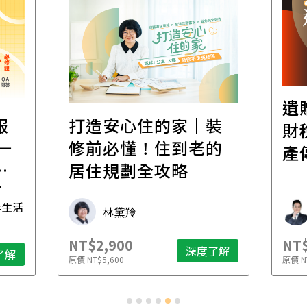
遺
報
打造安心住的家｜裝
財
一
修前必懂！住到老的
產
一
居住規劃全攻略
先
毒生活
林黛羚
NT$2,900
NT$
深度了解
了解
原價
NT$5,600
原價
N