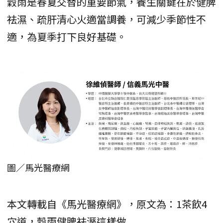
穀雨是春夏交替的重要節氣，養生關鍵在於健脾
祛濕、疏肝清心火適當調養，可減少季節性不
適，為夏季打下良好基礎。
圖／馬光醫療網
本文轉載自《馬光醫療網》，原文為：1茶飲4
穴道，穀雨健脾祛溼這樣做