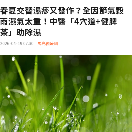
春夏交替濕疹又發作？全因節氣穀
雨濕氣太重！中醫「4穴道+健脾
茶」助除濕
2026-04-19 07:30
馬光醫療網