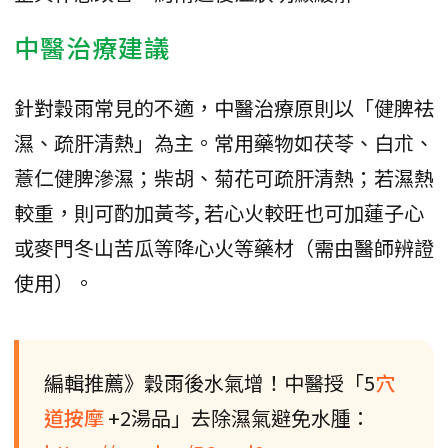
中醫治療建議
針對穀雨常見的不適，中醫治療原則以「健脾祛
濕、疏肝清熱」為主。常用藥物如茯苓、白朮、
薏仁健脾滲濕；柴胡、菊花可疏肝清熱；若濕熱
較重，則可酌加黃芩, 若心火較旺也可加蓮子心
或麥門冬山苦瓜等降心火等藥材（需由醫師辨證
使用）。
編輯推薦》穀雨後水氣增！中醫授「5
穴
道按摩
+2湯品」去除濕氣避免水腫：