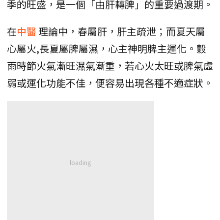
季的旺盛，是一個「由肝轉脾」的重要過渡期。
在
中醫
理論中，春屬肝，肝主疏泄；而夏天屬
心屬火,長夏屬脾屬濕，心主神明脾主運化。穀
雨時節火氣漸旺濕氣漸重，若心火太旺或脾氣虛
弱或運化功能不佳，便容易出現各種不適症狀。