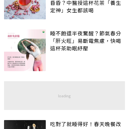
昏昏？中醫授這杯花茶「養生
定神」女生都該喝
睡不飽還半夜驚醒？節氣春分
「肝火旺」易斷電焦慮，快喝
這杯茶助眠紓壓
吃對了就睡得好！春天晚餐改