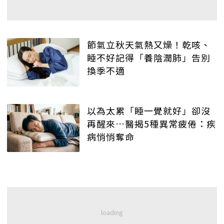
節氣立秋天氣熱又燥！乾咳、
睡不好記得「養陰潤肺」告別
換季不適
以為太累「睡一覺就好」卻沒
再醒來…醫揭5種異常疲倦：疾
病悄悄奪命