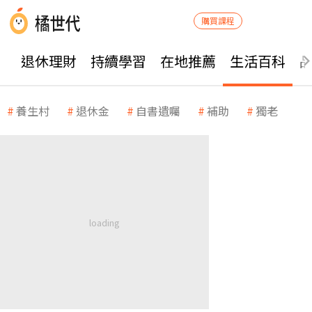
購買課程
退休理財
持續學習
在地推薦
生活百科
養生村
退休金
自書遺囑
補助
獨老