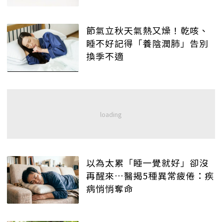
節氣立秋天氣熱又燥！乾咳、
睡不好記得「養陰潤肺」告別
換季不適
以為太累「睡一覺就好」卻沒
再醒來…醫揭5種異常疲倦：疾
病悄悄奪命