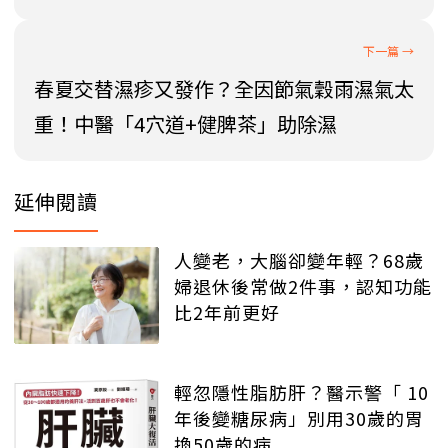
春夏交替濕疹又發作？全因節氣穀雨濕氣太
重！中醫「4穴道+健脾茶」助除濕
延伸閱讀
人變老，大腦卻變年輕？68歲
婦退休後常做2件事，認知功能
比2年前更好
輕忽隱性脂肪肝？醫示警「 10
年後變糖尿病」別用30歲的胃
換50歲的病