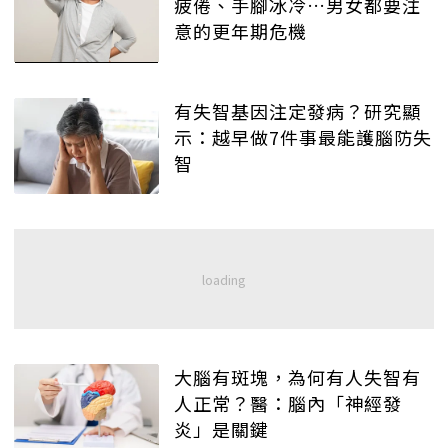
疲倦、手腳冰冷…男女都要注
意的更年期危機
有失智基因注定發病？研究顯
示：越早做7件事最能護腦防失
智
大腦有斑塊，為何有人失智有
人正常？醫：腦內「神經發
炎」是關鍵