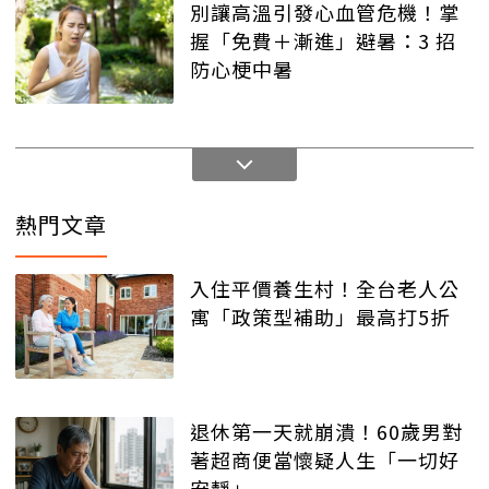
別讓高溫引發心血管危機！掌
握「免費＋漸進」避暑：3 招
防心梗中暑
熱門文章
入住平價養生村！全台老人公
寓「政策型補助」最高打5折
退休第一天就崩潰！60歲男對
著超商便當懷疑人生「一切好
安靜」