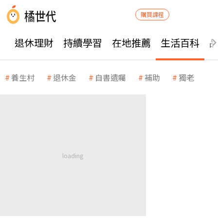
購買課程
退休理財
持續學習
在地推薦
生活百科
養生村
退休金
自書遺囑
補助
獨老