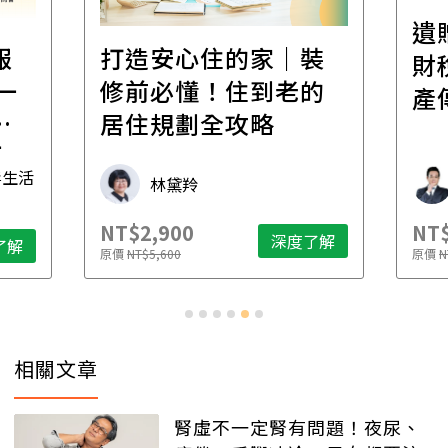
遺
報
打造安心住的家｜裝
財
一
修前必懂！住到老的
產
一
居住規劃全攻略
先
毒生活
林黛羚
NT$2,900
NT$
深度了解
了解
原價
NT$5,600
原價
N
相關文章
腎虛不一定腎有問題！夜尿、