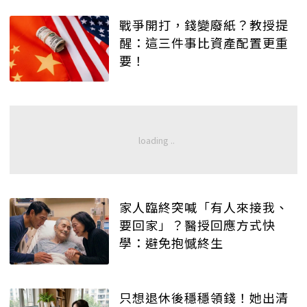
戰爭開打，錢變廢紙？教授提
醒：這三件事比資產配置更重
要！
家人臨終突喊「有人來接我、
要回家」？醫授回應方式快
學：避免抱憾終生
只想退休後穩穩領錢！她出清