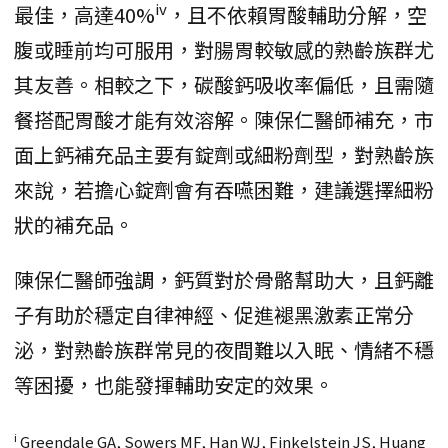
iv
最佳，高達40%
，且不依賴胃酸輔助分解，空
腹或睡前均可服用，對腸胃較敏感的熟齡族群尤
其友善。相較之下，碳酸鈣吸收率偏低，且需隨
餐搭配胃酸才能有效溶解。陳保仁醫師補充，市
面上鈣補充品主要有錠劑或細粉劑型，對熟齡族
來說，若擔心錠劑會有吞嚥困難，建議選擇細粉
狀的補充品。
陳保仁醫師強調，鈣質對於骨骼幫助大，且鈣離
子有助於穩定自律神經、促進褪黑激素正常分
泌，對熟齡族群常見的夜間難以入眠、情緒不穩
等困擾，也能發揮輔助安定的效果。
i
Greendale GA, Sowers MF, Han WJ, Finkelstein JS, Huang