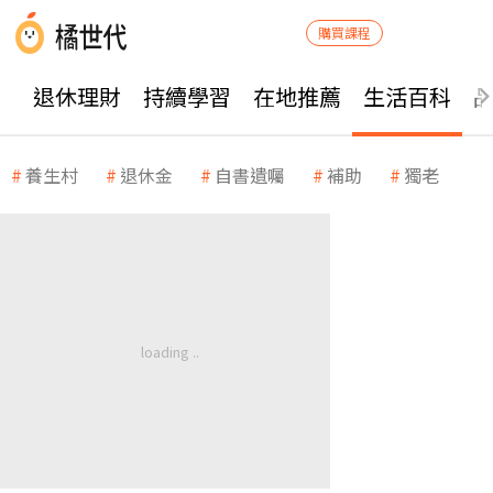
購買課程
退休理財
持續學習
在地推薦
生活百科
養生村
退休金
自書遺囑
補助
獨老