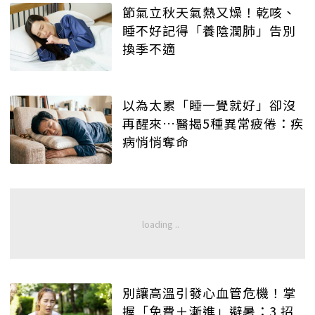
節氣立秋天氣熱又燥！乾咳、
睡不好記得「養陰潤肺」告別
換季不適
以為太累「睡一覺就好」卻沒
再醒來…醫揭5種異常疲倦：疾
病悄悄奪命
別讓高溫引發心血管危機！掌
握「免費＋漸進」避暑：3 招