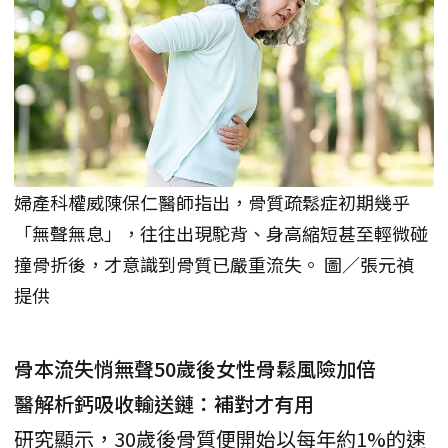
婦產科權威陳保仁醫師指出，骨質疏鬆症初期幾乎
「無聲無息」，往往出現駝背、身高縮短甚至輕微碰
撞骨折後，才意識到骨質已嚴重流失。 圖／張元禎
提供
骨本流失悄無聲50歲後女性骨鬆風險加倍
醫解析鈣吸收輸送鏈：補對才有用
研究顯示，30歲後骨質便開始以每年約1%的速