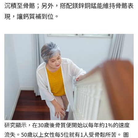
沉積至骨骼；另外，搭配鎂鋅銅錳能維持骨骼表
現，讓鈣質補到位。
研究顯示，在30歲後骨質便開始以每年約1%的速度
流失。50歲以上女性每5位就有1人受骨鬆所苦。 圖