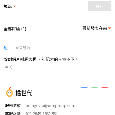
規範
發布
最新發表在前
全部評論 (
)
1
加一
4 個月內
錠劑鈣片都超大顆 ，年紀大的人吞不下。
0
服務信箱
orangevip@udngroup.com
客服電話
(02)2649-1681按2