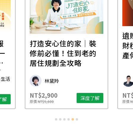
遺
報
打造安心住的家｜裝
財
一
修前必懂！住到老的
產
一
居住規劃全攻略
先
毒生活
林黛羚
NT$2,900
NT$
深度了解
了解
原價
NT$5,600
原價
N