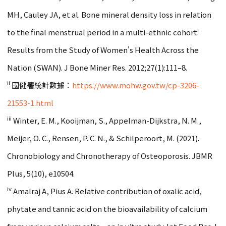
MH, Cauley JA, et al. Bone mineral density loss in relation
to the final menstrual period in a multi-ethnic cohort:
Results from the Study of Women's Health Across the
Nation (SWAN). J Bone Miner Res. 2012;27(1):111–8.
ii
國健署統計數據：
https://www.mohw.gov.tw/cp-3206-
21553-1.html
iii
Winter, E. M., Kooijman, S., Appelman-Dijkstra, N. M.,
Meijer, O. C., Rensen, P. C. N., & Schilperoort, M. (2021).
Chronobiology and Chronotherapy of Osteoporosis. JBMR
Plus, 5(10), e10504.
iv
Amalraj A, Pius A. Relative contribution of oxalic acid,
phytate and tannic acid on the bioavailability of calcium