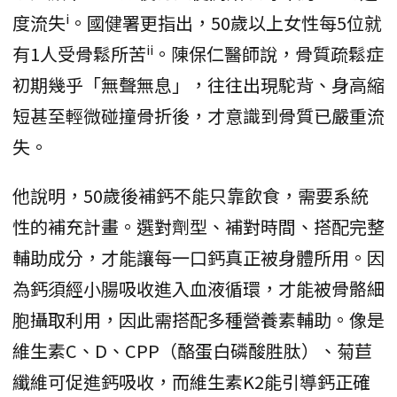
i
度流失
。國健署更指出，50歲以上女性每5位就
ii
有1人受骨鬆所苦
。陳保仁醫師說，骨質疏鬆症
初期幾乎「無聲無息」，往往出現駝背、身高縮
短甚至輕微碰撞骨折後，才意識到骨質已嚴重流
失。
他說明，50歲後補鈣不能只靠飲食，需要系統
性的補充計畫。選對劑型、補對時間、搭配完整
輔助成分，才能讓每一口鈣真正被身體所用。因
為鈣須經小腸吸收進入血液循環，才能被骨骼細
胞攝取利用，因此需搭配多種營養素輔助。像是
維生素C、D、CPP（酪蛋白磷酸胜肽）、菊苣
纖維可促進鈣吸收，而維生素K2能引導鈣正確