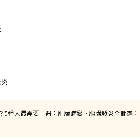
炎
索炎
？5種人最需要！醫：肝臟病變、胰臟發炎全都露：