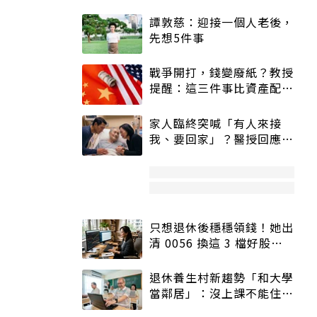
譚敦慈：迎接一個人老後，
先想5件事
戰爭開打，錢變廢紙？教授
提醒：這三件事比資產配置
更重要！
家人臨終突喊「有人來接
我、要回家」？醫授回應方
式快學：避免抱憾終生
只想退休後穩穩領錢！她出
清 0056 換這 3 檔好股：
股價高點照樣買
退休養生村新趨勢「和大學
當鄰居」：沒上課不能住、
宿舍變養老房