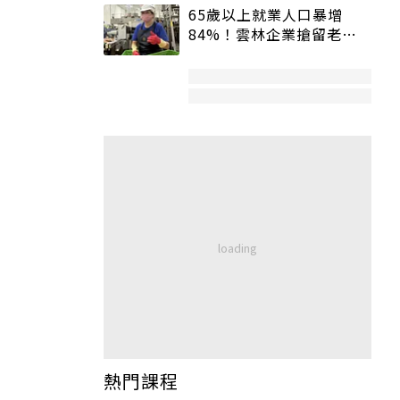
65歲以上就業人口暴增
84%！雲林企業搶留老員
工：穩定性高、經驗豐富
熱門課程