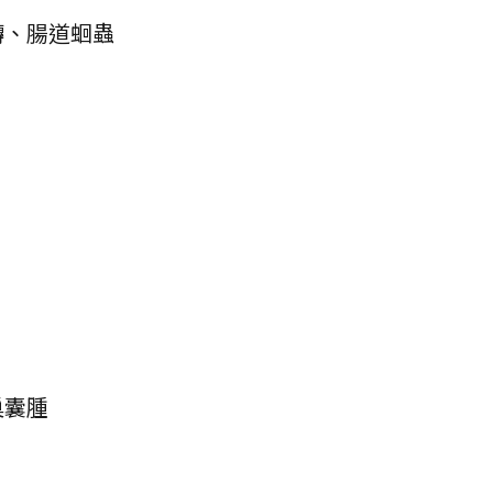
轉、腸道蛔蟲
巢囊腫