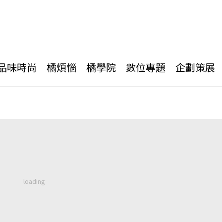
品味時尚
橘煩惱
橘學院
數位專題
企劃策展