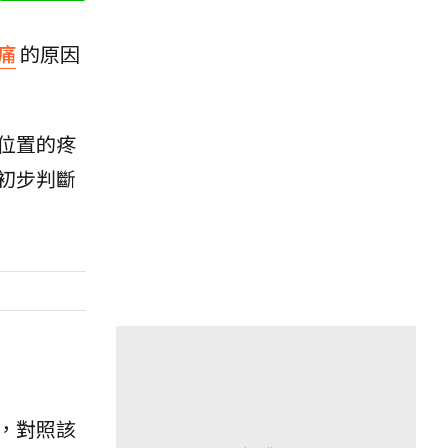
痛
的原因
位置的疼
初步判斷
，對照該