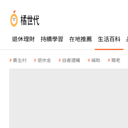
退休理財
持續學習
在地推薦
生活百科
養生村
退休金
自書遺囑
補助
獨老