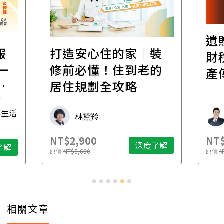
遺
報
打造安心住的家｜裝
財
一
修前必懂！住到老的
產
一
居住規劃全攻略
先
毒生活
林黛羚
NT$2,900
NT$
深度了解
了解
原價
NT$5,600
原價
N
相關文章