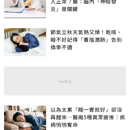
人正常？醫：腦內「神經發
炎」是關鍵
節氣立秋天氣熱又燥！乾咳、
睡不好記得「養陰潤肺」告別
換季不適
以為太累「睡一覺就好」卻沒
再醒來…醫揭5種異常疲倦：疾
病悄悄奪命