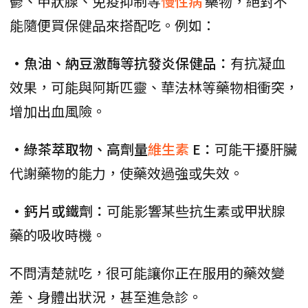
鬱、甲狀腺、免疫抑制等
慢性病
藥物，絕對不
能隨便買保健品來搭配吃。例如：
•魚油、納豆激酶等抗發炎保健品：
有抗凝血
效果，可能與阿斯匹靈、華法林等藥物相衝突，
增加出血風險。
•綠茶萃取物、高劑量
維生素
E：
可能干擾肝臟
代謝藥物的能力，使藥效過強或失效。
•鈣片或鐵劑：
可能影響某些抗生素或甲狀腺
藥的吸收時機。
不問清楚就吃，很可能讓你正在服用的藥效變
差、身體出狀況，甚至進急診。