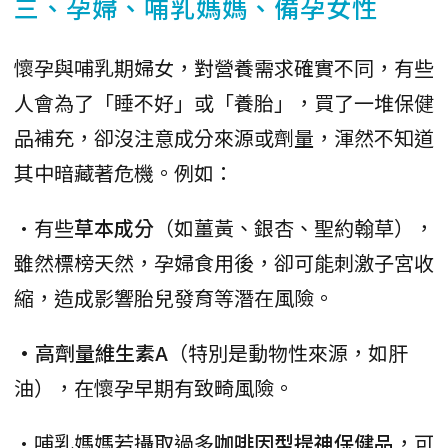
三、孕婦、哺乳媽媽、備孕女性
懷孕與哺乳期婦女，對營養需求確實不同，有些
人會為了「睡不好」或「養胎」，買了一堆保健
品補充，卻沒注意成分來源或劑量，渾然不知道
其中暗藏著危機。例如：
•有些
草本成分
（如薑黃、銀杏、聖約翰草），
雖然標榜天然，孕婦食用後，卻可能刺激子宮收
縮，造成影響胎兒發育等潛在風險。
•高劑量維生素A
（特別是動物性來源，如肝
油），在懷孕早期有致畸風險。
•哺乳媽媽若攝取過多
咖啡因型提神保健品
，可