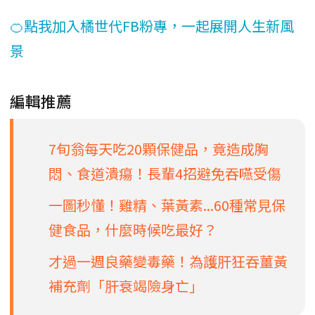
🍊點我加入橘世代FB粉專，一起展開人生新風
景
編輯推薦
7旬翁每天吃20顆保健品，竟造成胸
悶、食道潰瘍！長輩4招避免吞嚥受傷
一圖秒懂！雞精、葉黃素...60種常見保
健食品，什麼時候吃最好？
才過一週良藥變毒藥！為護肝狂吞薑黃
補充劑「肝衰竭險身亡」