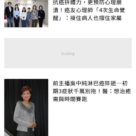
抗癌拚體力，更預防心理崩
潰！癌友心理師「4次生命覺
醒」：接住病人也撐住家屬
前主播吳中純淋巴癌猝逝…初
期3症狀千萬別拖！醫：想治癒
需與時間賽跑