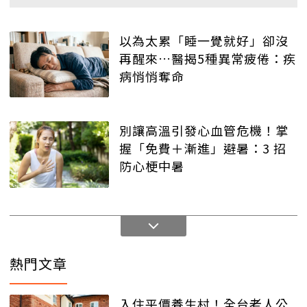
以為太累「睡一覺就好」卻沒
再醒來…醫揭5種異常疲倦：疾
病悄悄奪命
別讓高溫引發心血管危機！掌
握「免費＋漸進」避暑：3 招
防心梗中暑
熱門文章
入住平價養生村！全台老人公