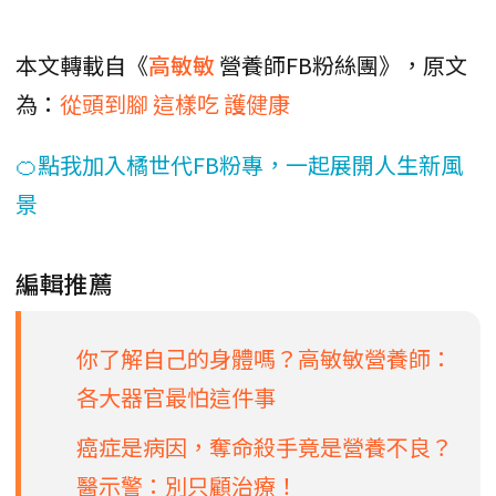
本文轉載自《
高敏敏
營養師FB粉絲團》，原文
為：
從頭到腳 這樣吃 護健康
🍊點我加入橘世代FB粉專，一起展開人生新風
景
編輯推薦
你了解自己的身體嗎？高敏敏營養師：
各大器官最怕這件事
癌症是病因，奪命殺手竟是營養不良？
醫示警：別只顧治療！