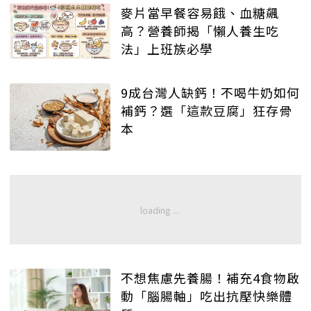
麥片當早餐容易餓、血糖飆
高？營養師揭「懶人養生吃
法」上班族必學
9成台灣人缺鈣！不喝牛奶如何
補鈣？選「這款豆腐」狂存骨
本
不想焦慮先養腸！補充4食物啟
動「腦腸軸」吃出抗壓快樂體