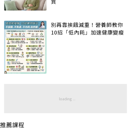
質
別再靠挨餓減重！營養師教你
10招「低內耗」加速健康變瘦
推薦課程