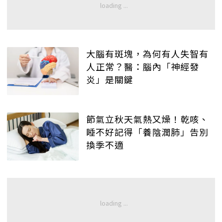
大腦有斑塊，為何有人失智有
人正常？醫：腦內「神經發
炎」是關鍵
節氣立秋天氣熱又燥！乾咳、
睡不好記得「養陰潤肺」告別
換季不適