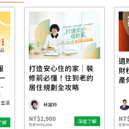
遺
報
打造安心住的家｜裝
財
一
修前必懂！住到老的
產
一
居住規劃全攻略
先
毒生活
林黛羚
NT$2,900
NT$
深度了解
了解
原價
NT$5,600
原價
N