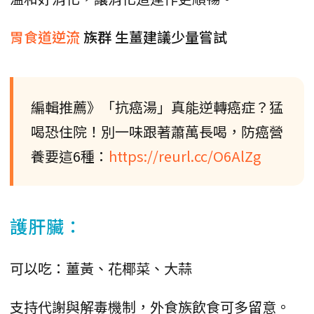
胃食道逆流
族群 生薑建議少量嘗試
編輯推薦》「抗癌湯」真能逆轉癌症？猛
喝恐住院！別一味跟著蕭萬長喝，防癌營
養要這6種：
https://reurl.cc/O6AlZg
護肝臟：
可以吃：薑黃、花椰菜、大蒜
支持代謝與解毒機制，外食族飲食可多留意。