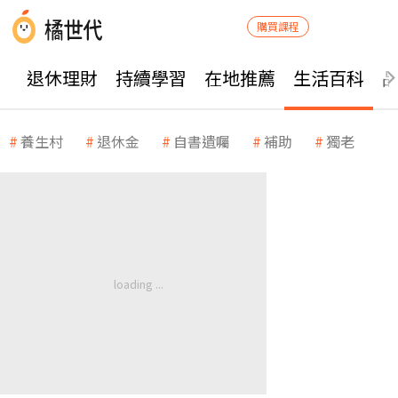
購買課程
退休理財
持續學習
在地推薦
生活百科
養生村
退休金
自書遺囑
補助
獨老