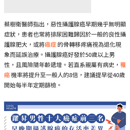
蔡樹衛醫師指出，惡性攝護腺癌早期幾乎無明顯
症狀，患者也常將排尿困難歸因於一般的良性攝
護腺肥大，或將
癌症
的骨轉移疼痛視為退化現
象而延誤治療。攝護腺癌好發於50歲以上男
性，且風險隨年齡遞增。若直系親屬有病史，
罹
癌
機率將提升至一般人的8倍，建議提早從40歲
開始每半年定期篩檢。