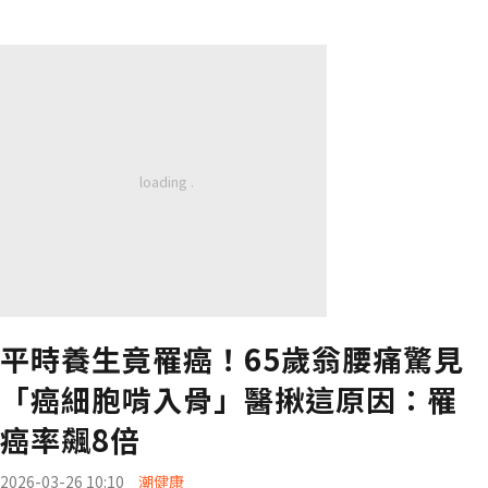
平時養生竟罹癌！65歲翁腰痛驚見
「癌細胞啃入骨」醫揪這原因：罹
癌率飆8倍
2026-03-26 10:10
潮健康