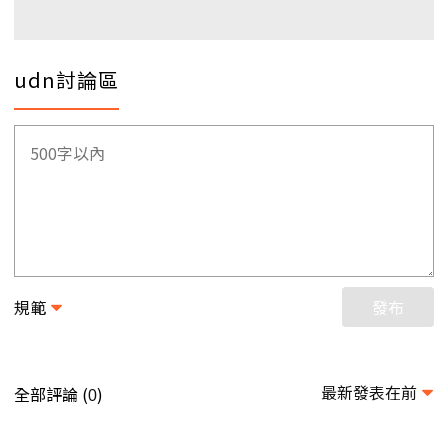
udn討論區
規範
發布
最新發表在前
全部評論 (
)
0