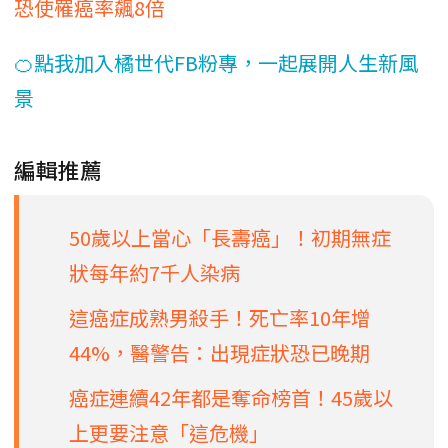
恐使罹癌率飆8倍
🍊點我加入橘世代FB粉專，一起展開人生新風
景
編輯推薦
50歲以上當心「長壽癌」！初期無症
狀每年約7千人染病
這癌症成熟男殺手！死亡率10年增
44%，醫警告：出現症狀恐已晚期
癌症連續42年都是奪命榜首！45歲以
上更要注意「這危機」