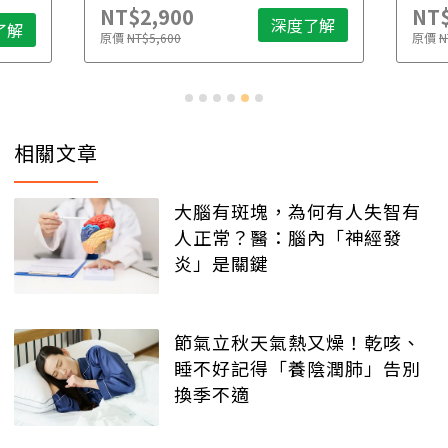
NT$2,500
NT
了解
深度了解
原價
NT$4,888
原價
N
相關文章
大腦有斑塊，為何有人失智有
人正常？醫：腦內「神經發
炎」是關鍵
節氣立秋天氣熱又燥！乾咳、
睡不好記得「養陰潤肺」告別
換季不適