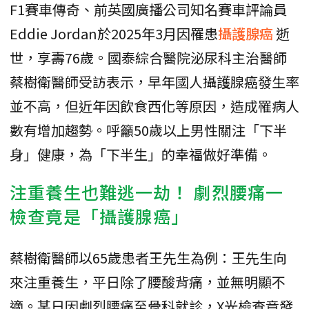
F1賽車傳奇、前英國廣播公司知名賽車評論員
Eddie Jordan於2025年3月因罹患
攝護腺癌
逝
世，享壽76歲。國泰綜合醫院泌尿科主治醫師
蔡樹衛醫師受訪表示，早年國人攝護腺癌發生率
並不高，但近年因飲食西化等原因，造成罹病人
數有增加趨勢。呼籲50歲以上男性關注「下半
身」健康，為「下半生」的幸福做好準備。
注重養生也難逃一劫！ 劇烈腰痛一
檢查竟是「攝護腺癌」
蔡樹衛醫師以65歲患者王先生為例：王先生向
來注重養生，平日除了腰酸背痛，並無明顯不
適。某日因劇烈腰痛至骨科就診，X光檢查竟發