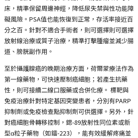
床，精準保留周邊神經，降低尿失禁與性功能障
礙風險。PSA值也能恢復到正常，存活率接近百
分之百。針對不適合手術者，則可選擇則可選擇
放射線治療或質子治療，精準打擊腫瘤並減少腸
道、膀胱副作用。
至於攝護腺癌的晚期治療方面，荷爾蒙療法作為
第一線藥物，可快速壓制癌細胞；若產生抗藥
性，則可接續二線口服藥或合併化療。 標靶與
免疫治療針對特定基因突變患者，分別有PARP
抑制劑或免疫檢查點抑制劑可供選擇。另外，針
對癌細胞骨轉移控制，鍶-89放射性同位素或新
型α粒子藥物（如鐳-223），能有效緩解疼痛並