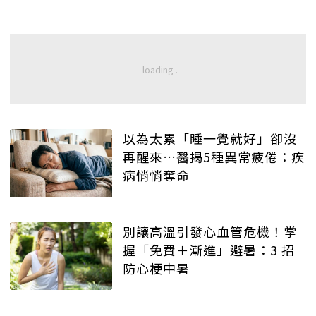
以為太累「睡一覺就好」卻沒
再醒來…醫揭5種異常疲倦：疾
病悄悄奪命
別讓高溫引發心血管危機！掌
握「免費＋漸進」避暑：3 招
防心梗中暑