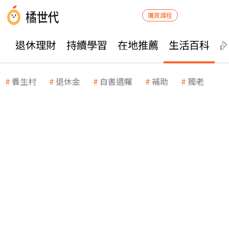
購買課程
退休理財
持續學習
在地推薦
生活百科
養生村
退休金
自書遺囑
補助
獨老