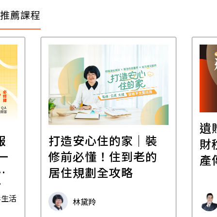
推薦課程
遺贈稅規劃直播課│
裝
百
財稅專家親授，讓資
的
經
產傳承更有效率
年
財稅專家 朱家棟