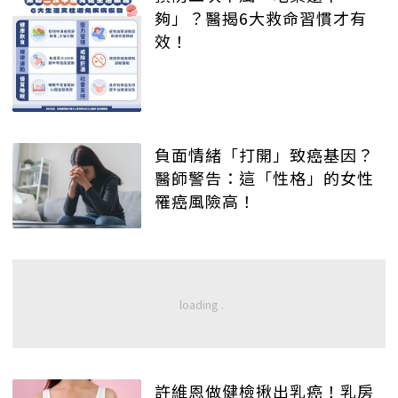
夠」？醫揭6大救命習慣才有
效！
負面情緒「打開」致癌基因？
醫師警告：這「性格」的女性
罹癌風險高！
許維恩做健檢揪出乳癌！乳房