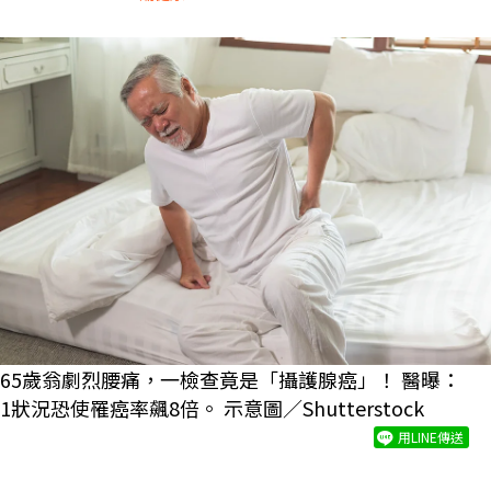
65歲翁劇烈腰痛，一檢查竟是「攝護腺癌」！ 醫曝：
1狀況恐使罹癌率飆8倍。 示意圖／Shutterstock
用LINE傳送