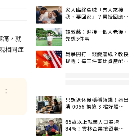
家人臨終突喊「有人來接
我、要回家」？醫授回應方
式快學：避免抱憾終生
譚敦慈：迎接一個人老後，
嚨痛，就
先想5件事
現相同症
戰爭開打，錢變廢紙？教授
提醒：這三件事比資產配置
更重要！
」：
只想退休後穩穩領錢！她出
清 0056 換這 3 檔好股：
股價高點照樣買
65歲以上就業人口暴增
84%！雲林企業搶留老員
工：穩定性高、經驗豐富