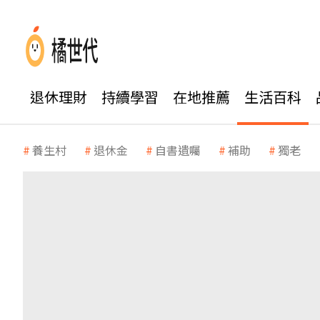
退休理財
持續學習
在地推薦
生活百科
養生村
退休金
自書遺囑
補助
獨老