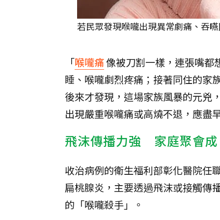
若民眾發現喉嚨出現異常劇痛、吞嚥
「
喉嚨痛
像被刀割一樣，連張嘴都
睡、喉嚨劇烈疼痛；接著同住的家族
後來才發現，這場家族風暴的元兇
出現嚴重喉嚨痛或高燒不退，應盡
飛沫傳播力強 家庭聚會成
收治病例的衛生福利部彰化醫院任
扁桃腺炎，主要透過飛沫或接觸傳
的「喉嚨殺手」。