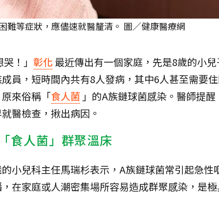
困難等症狀，應儘速就醫釐清。 圖／健康醫療網
想哭！」
彰化
最近傳出有一個家庭，先是8歲的小兒
成員，短時間內共有8人發病，其中6人甚至需要住
，原來俗稱「
食人菌
」的A族鏈球菌感染。醫師提醒
早就醫檢查，揪出病因。
「食人菌」群聚溫床
職的小兒科主任馬瑞杉表示，A族鏈球菌常引起急性
播，在家庭或人潮密集場所容易造成群聚感染，是極