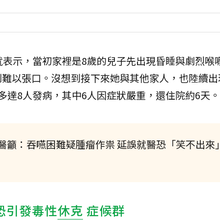
就表示，當初家裡是8歲的兒子先出現昏睡與劇烈喉
到難以張口。沒想到接下來她與其他家人，也陸續出
多達8人發病，其中6人因症狀嚴重，還住院約6天。
醫籲：吞嚥困難疑腫瘤作祟 延誤就醫恐「笑不出來
恐引發毒性
休克
症候群