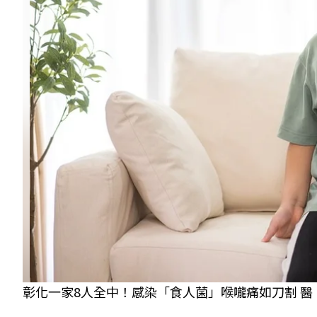
彰化一家8人全中！感染「食人菌」喉嚨痛如刀割 醫：慎