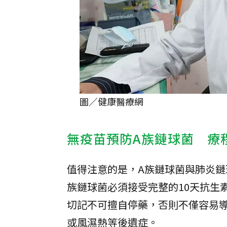
圖／健康醫療網
無疫苗預防A族鏈球菌 療
值得注意的是，A族鏈球菌與肺炎鏈
族鏈球菌必須接受完整的10天抗生
切記不可擅自停藥，否則不僅容易
或風濕熱等後遺症。