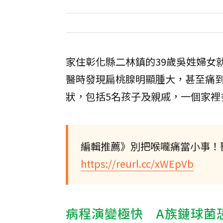
家住彰化縣二林鎮的39歲吳姓婦女
醫時發現扁桃腺明顯腫大，甚至痛
狀，包括5名孩子及親戚，一個家裡
編輯推薦》別把喉嚨痛當小事！
https://reurl.cc/xWEpVb
病程演變極快 A族鏈球菌