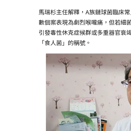
馬瑞杉主任解釋，A族鏈球菌臨床
數個案表現為劇烈喉嚨痛，但若細
引發毒性休克症候群或多重器官衰
「食人菌」的稱號。