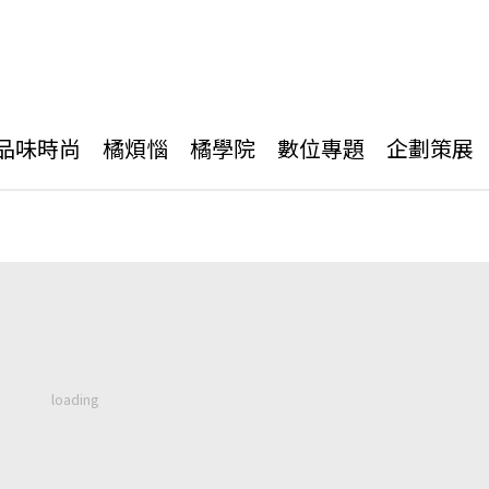
品味時尚
橘煩惱
橘學院
數位專題
企劃策展