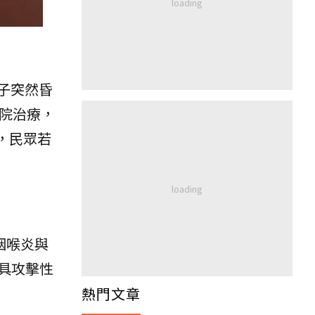
子突然昏
院治療，
，民眾若
咽喉炎與
具攻擊性
熱門文章