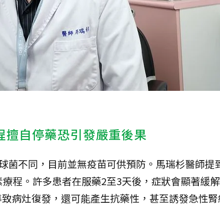
程擅自停藥恐引發嚴重後果
球菌不同，目前並無疫苗可供預防。馬瑞杉醫師提
素療程。許多患者在服藥2至3天後，症狀會顯著緩
導致病灶復發，還可能產生抗藥性，甚至誘發急性腎