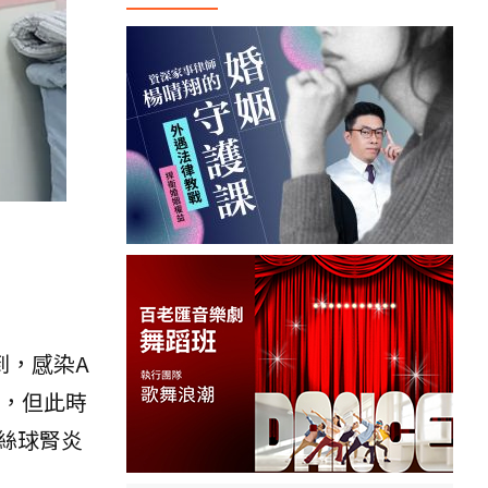
到，感染A
解，但此時
絲球腎炎