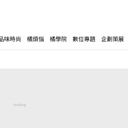
品味時尚
橘煩惱
橘學院
數位專題
企劃策展