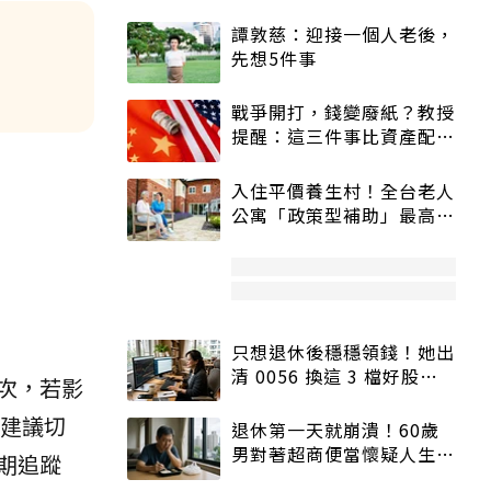
譚敦慈：迎接一個人老後，
先想5件事
戰爭開打，錢變廢紙？教授
提醒：這三件事比資產配置
更重要！
入住平價養生村！全台老人
公寓「政策型補助」最高打
5折
只想退休後穩穩領錢！她出
清 0056 換這 3 檔好股：
次，若影
股價高點照樣買
會建議切
退休第一天就崩潰！60歲
男對著超商便當懷疑人生
期追蹤
「一切好安靜」