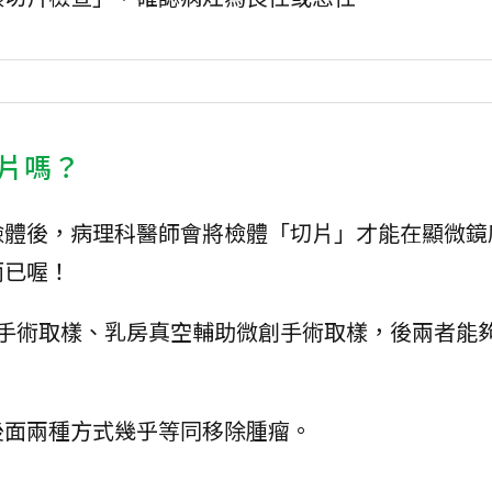
片嗎？
檢體後，病理科醫師會將檢體「切片」才能在顯微鏡
而已喔！
、手術取樣、乳房真空輔助微創手術取樣，後兩者能
。
後面兩種方式幾乎等同移除腫瘤。