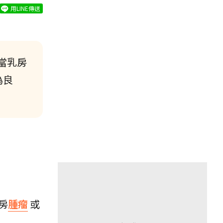
用LINE傳送
當乳房
為良
房
腫瘤
或