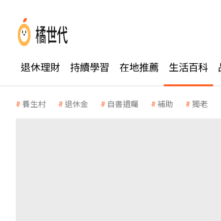
退休理財
持續學習
在地推薦
生活百科
養生村
退休金
自書遺囑
補助
獨老