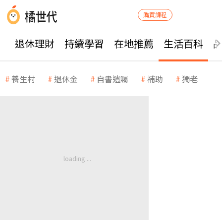
購買課程
退休理財
持續學習
在地推薦
生活百科
養生村
退休金
自書遺囑
補助
獨老