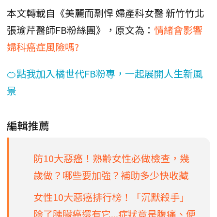
本文轉載自《美麗而剽悍 婦產科女醫 新竹竹北
張瑜芹醫師FB粉絲團》，原文為：
情緒會影響
婦科癌症風險嗎?
🍊點我加入橘世代FB粉專，一起展開人生新風
景
編輯推薦
防10大惡癌！熟齡女性必做檢查，幾
歲做？哪些要加強？補助多少快收藏
女性10大惡癌排行榜！「沉默殺手」
除了胰臟癌還有它...症狀竟是腹痛、便