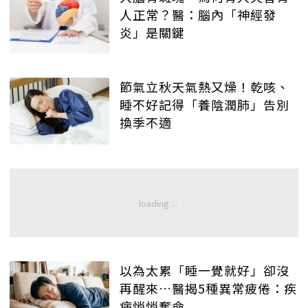
人正常？醫：腦內「神經發
炎」是關鍵
節氣立秋天氣熱又燥！乾咳、
睡不好記得「養陰潤肺」告別
換季不適
以為太累「睡一覺就好」卻沒
再醒來…醫揭5種異常疲倦：疾
病悄悄奪命