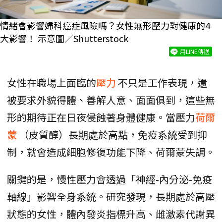
情緒會影響婦科癌症風險嗎？女性無形壓力對健康的4
大影響！ 示意圖／Shutterstock
用LINE傳送
女性在職場上面臨的
壓力
不只是工作表現，還
被要求外貌得體、善解人意、面面俱到，這些無
形的期待正在日夜侵蝕著身體健康。當壓力
荷爾
蒙
（皮質醇）長期處於高點，免疫系統受到抑
制，就會造成細胞修復功能下降、荷爾蒙失調。
關鍵的是，慢性壓力會透過「神經-內分泌-免疫
軸線」影響全身系統。研究發現，長期處於高壓
狀態的女性，體內發炎指標升高、雌激素代謝異