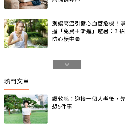
別讓高溫引發心血管危機！掌
握「免費＋漸進」避暑：3 招
防心梗中暑
熱門文章
譚敦慈：迎接一個人老後，先
想5件事