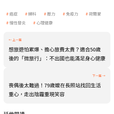
癌症
婦科
壓力
免疫力
荷爾蒙
慢性發炎
心理健康
想旅遊怕累爆、擔心旅費太貴？適合50歲
後的「微旅行」：不出國也能滿足身心健康
喪偶後太難過！79歲嬤在長照站找回生活
重心，走出陰霾重現笑容
延伸閱讀