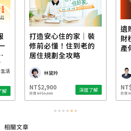
遺
報
打造安心住的家｜裝
財
一
修前必懂！住到老的
產
一
居住規劃全攻略
先
毒生活
林黛羚
NT$2,900
NT$
深度了解
了解
原價
NT$5,600
原價
N
相關文章