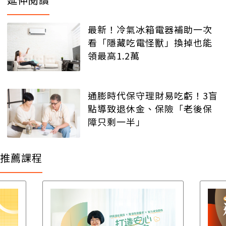
最新！冷氣冰箱電器補助一次
看「隱藏吃電怪獸」換掉也能
領最高1.2萬
通膨時代保守理財易吃虧！3盲
點導致退休金、保險「老後保
障只剩一半」
推薦課程