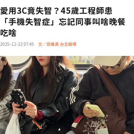
愛用3C竟失智？45歲工程師患
「手機失智症」忘記同事叫啥晚餐
吃啥
2025-12-22 07:45
文／翁唯真 台北報導