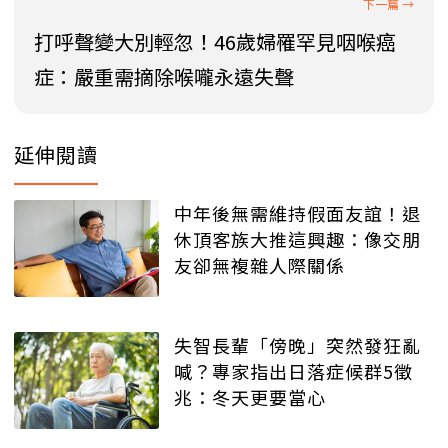
打呼聲變大別輕忽！46歲婦罹罕見咽喉癌
症：嚴重需摘除喉嚨永遠失聲
延伸閱讀
中年後無需維持假面友誼！退
休頂客族大推這興趣：像交朋
友卻無複雜人際關係
失智長輩「傍晚」突然發狂亂
喊？專家指出日落症候群5徵
兆：冬天更要當心