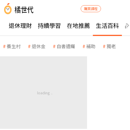
購買課程
退休理財
持續學習
在地推薦
生活百科
養生村
退休金
自書遺囑
補助
獨老