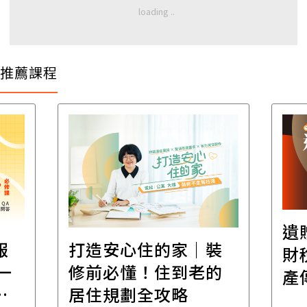
推薦課程
遺
報
打造安心住的家｜裝
財
一
修前必懂！住到老的
產
一
居住規劃全攻略