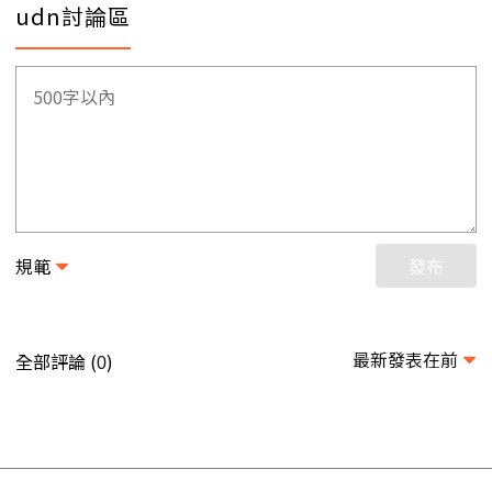
udn討論區
規範
發布
最新發表在前
全部評論 (
)
0