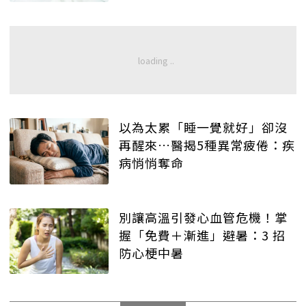
以為太累「睡一覺就好」卻沒
再醒來…醫揭5種異常疲倦：疾
病悄悄奪命
別讓高溫引發心血管危機！掌
握「免費＋漸進」避暑：3 招
防心梗中暑