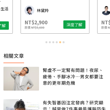
先
毒生活
林黛羚
NT$2,900
NT$
深度了解
了解
原價
NT$5,600
原價
N
相關文章
腎虛不一定腎有問題！夜尿、
疲倦、手腳冰冷…男女都要注
意的更年期危機
有失智基因注定發病？研究顯
示：越早做7件事最能護腦防失