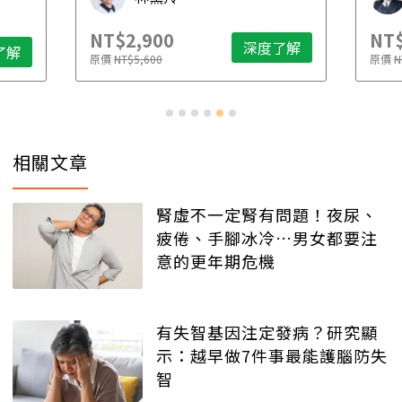
NT$2,900
NT$
深度了解
了解
原價
NT$5,600
原價
N
相關文章
腎虛不一定腎有問題！夜尿、
疲倦、手腳冰冷…男女都要注
意的更年期危機
有失智基因注定發病？研究顯
示：越早做7件事最能護腦防失
智