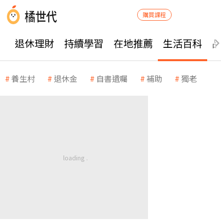
購買課程
退休理財
持續學習
在地推薦
生活百科
養生村
退休金
自書遺囑
補助
獨老