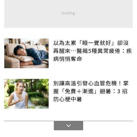
以為太累「睡一覺就好」卻沒
再醒來…醫揭5種異常疲倦：疾
病悄悄奪命
別讓高溫引發心血管危機！掌
握「免費＋漸進」避暑：3 招
防心梗中暑