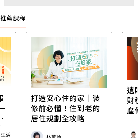
推薦課程
遺
報
打造安心住的家｜裝
財
一
修前必懂！住到老的
產
一
居住規劃全攻略
先
毒生活
林黛羚