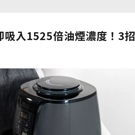
吸入1525倍油煙濃度！3