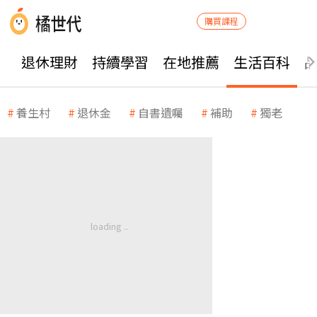
購買課程
退休理財
持續學習
在地推薦
生活百科
養生村
退休金
自書遺囑
補助
獨老