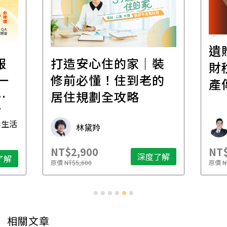
遺
報
打造安心住的家｜裝
財
一
修前必懂！住到老的
產
一
居住規劃全攻略
先
毒生活
林黛羚
NT$2,900
NT$
深度了解
了解
原價
NT$5,600
原價
N
相關文章