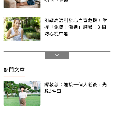
別讓高溫引發心血管危機！掌
握「免費＋漸進」避暑：3 招
防心梗中暑
熱門文章
譚敦慈：迎接一個人老後，先
想5件事