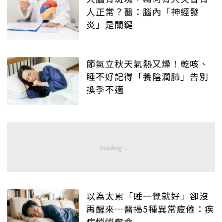
人正常？醫：腦內「神經發
炎」是關鍵
節氣立秋天氣熱又燥！乾咳、
睡不好記得「養陰潤肺」告別
換季不適
以為太累「睡一覺就好」卻沒
再醒來…醫揭5種異常疲倦：疾
病悄悄奪命