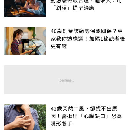
劃怎麼做最合理？過來人：用
「斜槓」提早適應
40歲創業該繳勞保或國保？專
家教你這樣選！加碼1秘訣老後
更有錢
42歲突然中風，卻找不出原
因！醫揪出「心臟缺口」恐為
隱形殺手