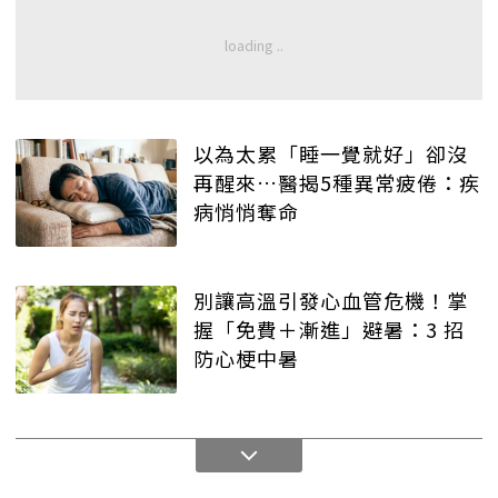
以為太累「睡一覺就好」卻沒
再醒來…醫揭5種異常疲倦：疾
病悄悄奪命
別讓高溫引發心血管危機！掌
握「免費＋漸進」避暑：3 招
防心梗中暑