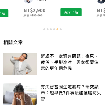
NT$2,900
NT$
深度了解
了解
原價
NT$5,600
原價
N
相關文章
腎虛不一定腎有問題！夜尿、
疲倦、手腳冰冷…男女都要注
意的更年期危機
有失智基因注定發病？研究顯
示：越早做7件事最能護腦防失
智