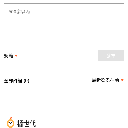
規範
發布
最新發表在前
全部評論 (
)
0