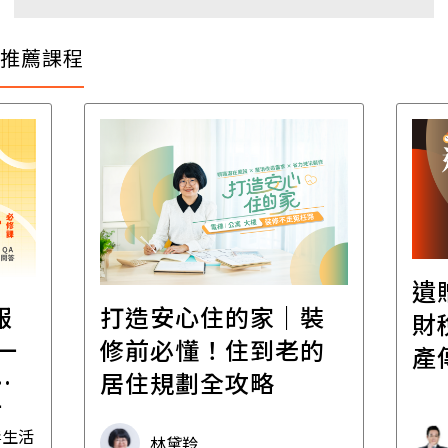
推薦課程
遺
報
打造安心住的家｜裝
財
一
修前必懂！住到老的
產
一
居住規劃全攻略
先
毒生活
林黛羚