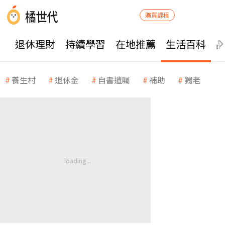
購買課程
退休理財
持續學習
在地推薦
生活百科
養生村
退休金
自書遺囑
補助
獨老