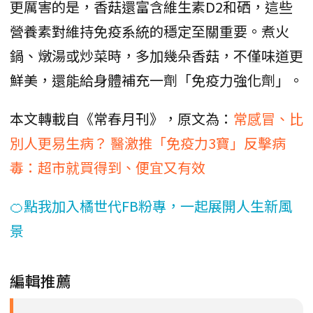
更厲害的是，香菇還富含維生素D2和硒，這些
營養素對維持免疫系統的穩定至關重要。煮火
鍋、燉湯或炒菜時，多加幾朵香菇，不僅味道更
鮮美，還能給身體補充一劑「免疫力強化劑」。
本文轉載自《常春月刊》，原文為：
常感冒、比
別人更易生病？ 醫激推「免疫力3寶」反擊病
毒：超市就買得到、便宜又有效
🍊點我加入橘世代FB粉專，一起展開人生新風
景
編輯推薦