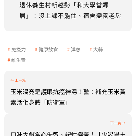
退休養生村新趨勢「和大學當鄰
居」：沒上課不能住、宿舍變養老房
免疫力
健康飲食
洋蔥
大蒜
維生素
玉米湯竟是護眼抗癌神湯！醫：補充玉米黃
素活化身體「防衛軍」
口味太鹹當心失智、記性變差！「少喝湯＋