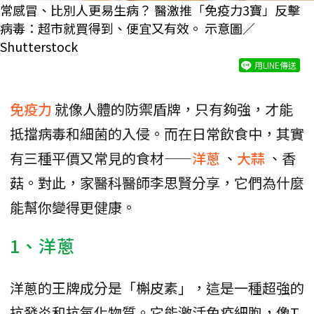
常感冒、比別人更易生病？ 醫激推「免疫力3寶」反擊
病毒：超市就買得到、便宜又有效。 示意圖／
Shutterstock
用LINE傳送
免疫力
就像人體的防禦盾牌，只有夠強，才能
抵擋病毒和細菌的入侵。而在日常飲食中，其實
有三種平價又常見的食材——
洋蔥
、
大蒜
、香
菇。對此，家醫科醫師李思賢分享，它們為什麼
能幫你變得更健康。
1、洋蔥
洋蔥的王牌成分是「槲皮素」，這是一種超強的
抗發炎和抗氧化物質。它能激活免疫細胞，像T