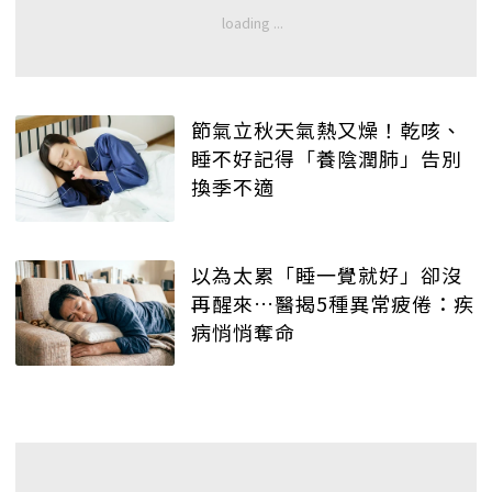
節氣立秋天氣熱又燥！乾咳、
睡不好記得「養陰潤肺」告別
換季不適
以為太累「睡一覺就好」卻沒
再醒來…醫揭5種異常疲倦：疾
病悄悄奪命