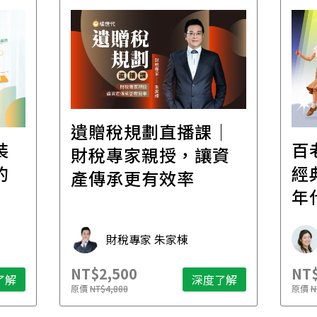
遺贈稅規劃直播課│
裝
百
財稅專家親授，讓資
的
經
產傳承更有效率
年
財稅專家 朱家棟
NT$2,500
NT$
了解
深度了解
原價
NT$4,888
原價
N