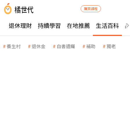
購買課程
退休理財
持續學習
在地推薦
生活百科
養生村
退休金
自書遺囑
補助
獨老