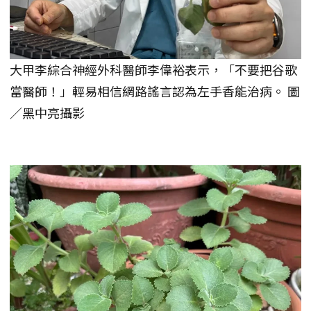
大甲李綜合神經外科醫師李偉裕表示，「不要把谷歌
當醫師！」輕易相信網路謠言認為左手香能治病。 圖
／黑中亮攝影