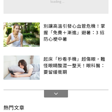
別讓高溫引發心血管危機！掌
握「免費＋漸進」避暑：3 招
防心梗中暑
起床「秒看手機」超傷眼，難
怪眼睛酸澀一整天！眼科醫：
要留緩衝期
熱門文章