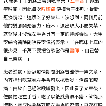
70歲男子在網路上看到吃草藥「
左手香
」能治
療喉嚨，因此每次
喉嚨痛
便摘葉子來吃，從新
冠疫情起，連續吃了好幾年，沒想到，兩個月前
他的雙腳開始無力、麻木，還出現大小便失禁，
就醫後才發現左手香具有一定的神經毒性，大甲
李綜合醫院副院長李偉裕表示，「在臨床上真的
很少見，千萬不要把谷歌當作是
醫師
，自己替
自己醫病。」
患者透露，新冠疫情期間網路曾流傳一篇文章，
內容指出吃草藥左手香可以抗發炎、治療喉嚨
痛。由於自己經常喉嚨發炎，因此看了文章後，
便開始吃左手香，吃了以後感覺還不錯，就從那
時起，養成喉嚨痛就吃左手香的習慣，每次在晚