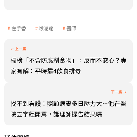
左手香
喉嚨痛
醫師
標榜「不含防腐劑食物」，反而不安心？專
家有解：平時靠4飲食排毒
找不到看護！照顧病妻多日壓力大…他在醫
院五字經開罵，護理師提告結果曝