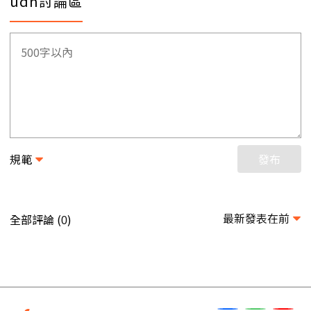
udn討論區
規範
發布
最新發表在前
全部評論 (
)
0