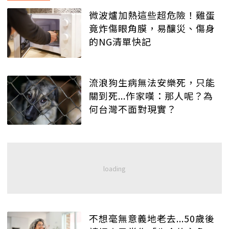
微波爐加熱這些超危險！雞蛋
竟炸傷眼角膜，易釀災、傷身
的NG清單快記
流浪狗生病無法安樂死，只能
關到死...作家嘆：那人呢？為
何台灣不面對現實？
不想毫無意義地老去...50歲後