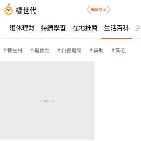
購買課程
退休理財
持續學習
在地推薦
生活百科
養生村
退休金
自書遺囑
補助
獨老