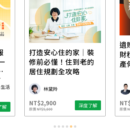
遺
報
打造安心住的家｜裝
財
一
修前必懂！住到老的
產
一
居住規劃全攻略
先
毒生活
林黛羚
NT$2,900
NT$
深度了解
了解
原價
NT$5,600
原價
N