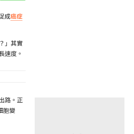
促成
癌症
？」其實
長速度。
出路。正
細胞變