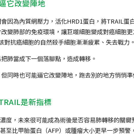
逼它改變陣地
因為內質網壓力，活化HRD1蛋白，將TRAIL蛋
會改變肺部的免疫環境，讓巨噬細胞變成對癌細胞更
應該對抗癌細胞的自然殺手細胞漸漸疲累、失去戰力
易把肺當成下一個落腳點，造成轉移。
，但同時也可能逼它改變陣地，跑去別的地方悄悄準
RAIL是新指標
IL濃度，未來很可能成為術後是否容易肺轉移的關鍵
，甚至比甲胎蛋白（AFP）或腫瘤大小更早一步預警