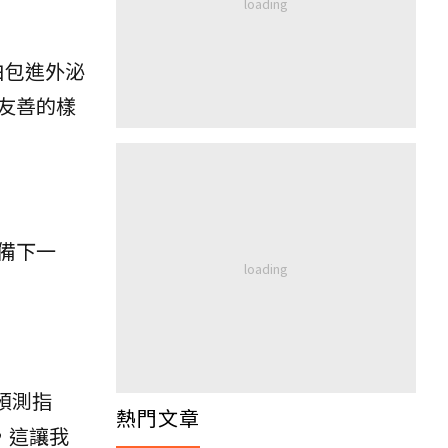
白包進外泌
友善的樣
。
備下一
預測指
熱門文章
，這讓我