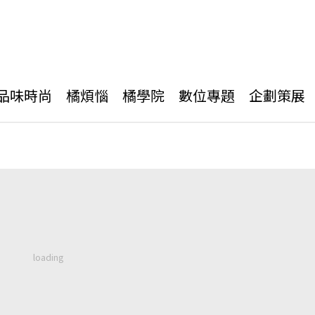
品味時尚
橘煩惱
橘學院
數位專題
企劃策展