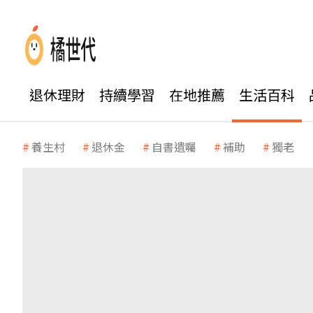
退休理財
持續學習
在地推薦
生活百科
養生村
退休金
自書遺囑
補助
獨老