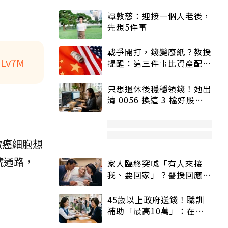
譚敦慈：迎接一個人老後，
先想5件事
戰爭開打，錢變廢紙？教授
aLv7M
提醒：這三件事比資產配置
更重要！
只想退休後穩穩領錢！她出
清 0056 換這 3 檔好股：
股價高點照樣買
激癌細胞想
號通路，
家人臨終突喊「有人來接
我、要回家」？醫授回應方
式快學：避免抱憾終生
45歲以上政府送錢！職訓
補助「最高10萬」：在
職、待業都能申請