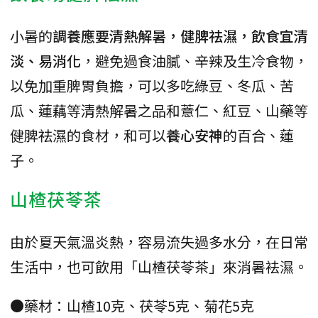
小暑的
調養應要清熱解暑，健脾祛濕，飲食宜清
淡、易消化
，避免過食油膩、辛辣及生冷食物，
以免加重脾胃負擔，可以多吃綠豆、冬瓜、苦
瓜、蓮藕等清熱解暑之品和薏仁、紅豆、山藥等
健脾祛濕的食材，和可以
養心安神
的百合、蓮
子。
山楂茯苓茶
由於夏天氣溫炎熱，容易流失過多水分，在日常
生活中，也可飲用「山楂茯苓茶」來消暑袪濕。
●藥材：山楂10克、茯苓5克、菊花5克