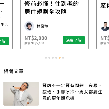
的
經
產傳承更有效率
年
財稅專家 朱家棟
NT$2,500
NT$
了解
深度了解
原價
NT$4,888
原價
N
相關文章
腎虛不一定腎有問題！夜尿、
疲倦、手腳冰冷…男女都要注
意的更年期危機