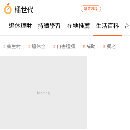
購買課程
退休理財
持續學習
在地推薦
生活百科
養生村
退休金
自書遺囑
補助
獨老