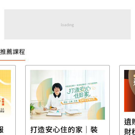
推薦課程
遺贈稅規劃直播課│
裝
百
財稅專家親授，讓資