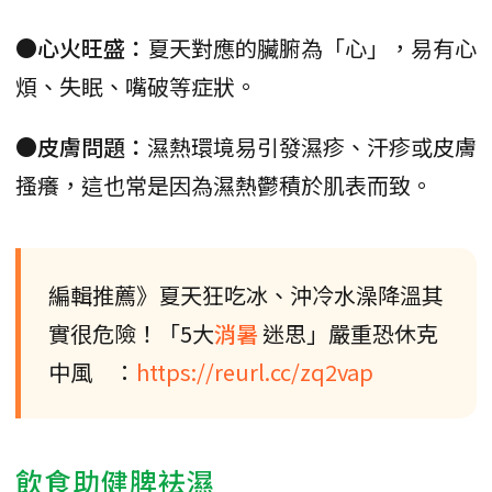
●心火旺盛：
夏天對應的臟腑為「心」，易有心
煩、失眠、嘴破等症狀。
●皮膚問題：
濕熱環境易引發濕疹、汗疹或皮膚
搔癢，這也常是因為濕熱鬱積於肌表而致。
編輯推薦》夏天狂吃冰、沖冷水澡降溫其
實很危險！「5大
消暑
迷思」嚴重恐休克
中風 ：
https://reurl.cc/zq2vap
飲食助健脾袪濕