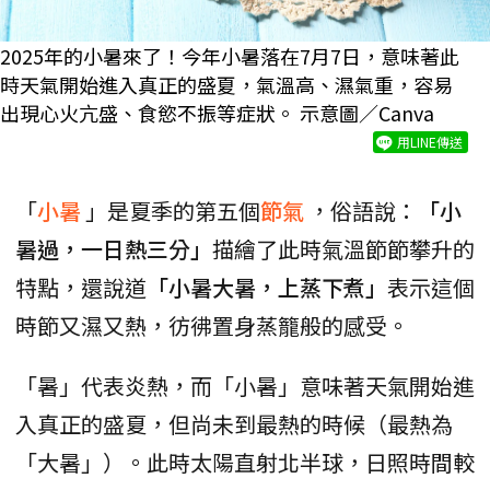
2025年的小暑來了！今年小暑落在7月7日，意味著此
時天氣開始進入真正的盛夏，氣溫高、濕氣重，容易
出現心火亢盛、食慾不振等症狀。 示意圖／Canva
用LINE傳送
「
小暑
」是夏季的第五個
節氣
，俗語說：
「小
暑過，一日熱三分」
描繪了此時氣溫節節攀升的
特點，還說道
「小暑大暑，上蒸下煮」
表示這個
時節又濕又熱，彷彿置身蒸籠般的感受。
「暑」代表炎熱，而「小暑」意味著天氣開始進
入真正的盛夏，但尚未到最熱的時候（最熱為
「大暑」）。此時太陽直射北半球，日照時間較