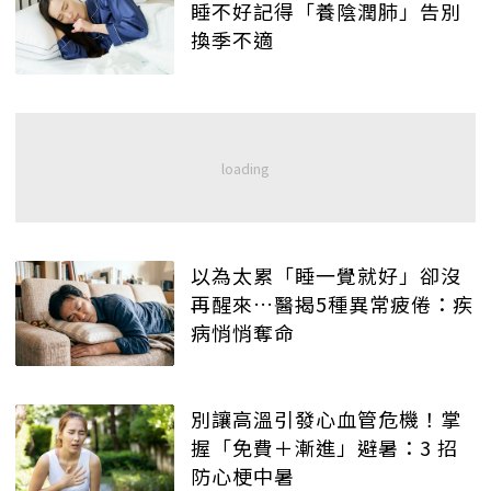
睡不好記得「養陰潤肺」告別
換季不適
以為太累「睡一覺就好」卻沒
再醒來…醫揭5種異常疲倦：疾
病悄悄奪命
別讓高溫引發心血管危機！掌
握「免費＋漸進」避暑：3 招
防心梗中暑