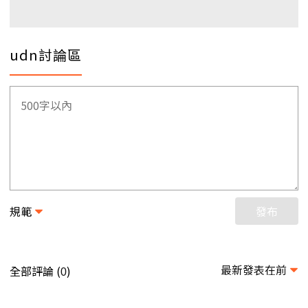
udn討論區
規範
發布
最新發表在前
全部評論 (
)
0