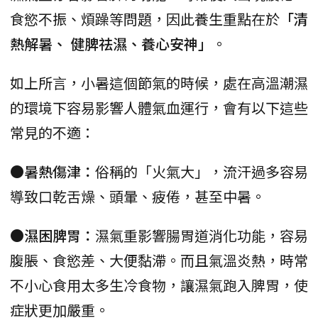
食慾不振、煩躁等問題，因此養生重點在於
「清
熱解暑、 健脾祛濕、養心安神」
。
如上所言，小暑這個節氣的時候，處在高溫潮濕
的環境下容易影響人體氣血運行，會有以下這些
常見的不適：
●暑熱傷津：
俗稱的「火氣大」，流汗過多容易
導致口乾舌燥、頭暈、疲倦，甚至中暑。
●濕困脾胃：
濕氣重影響腸胃道消化功能，容易
腹脹、食慾差、大便黏滯。而且氣溫炎熱，時常
不小心食用太多生冷食物，讓濕氣跑入脾胃，使
症狀更加嚴重。