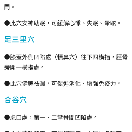
間。
●此穴安神助眠，可緩解心悸、失眠、暈眩。
足三里穴
●膝蓋外側凹陷處（犢鼻穴）往下四橫指，脛骨
旁開一橫指處。
●此穴健脾祛濕，可促進消化、增強免疫力。
合谷穴
●虎口處，第一、二掌骨間凹陷處。