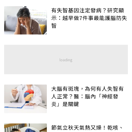
有失智基因注定發病？研究顯
示：越早做7件事最能護腦防失
智
大腦有斑塊，為何有人失智有
人正常？醫：腦內「神經發
炎」是關鍵
節氣立秋天氣熱又燥！乾咳、