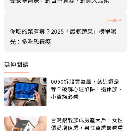
受安寧醫療：對自己寬容，對家人溫柔
你吃的菜有毒？2025「最髒蔬果」榜單曝
光：多吃恐罹癌
延伸閱讀
0050拆股買氣飆，該追還是
等？破解心理陷阱！退休族、
小資族必看
台灣銀髮族成房產大戶！女性
偏愛增值房，男性買房最看重