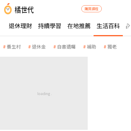
購買課程
退休理財
持續學習
在地推薦
生活百科
養生村
退休金
自書遺囑
補助
獨老