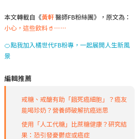
本文轉載自《
黃軒
醫師FB粉絲團》，原文為：
小心，這些飲料🥤⋯⋯
🍊點我加入橘世代FB粉專，一起展開人生新風
景
編輯推薦
戒糖、戒醣有助「餓死癌細胞」？癌友
能喝珍奶？營養師破解抗癌迷思
使用「人工代糖」比蔗糖健康？研究結
果：恐引發憂鬱症或癌症