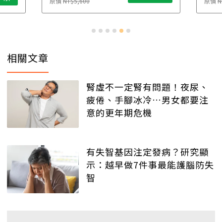
原價
NT$5,600
原價
N
相關文章
腎虛不一定腎有問題！夜尿、
疲倦、手腳冰冷…男女都要注
意的更年期危機
有失智基因注定發病？研究顯
示：越早做7件事最能護腦防失
智