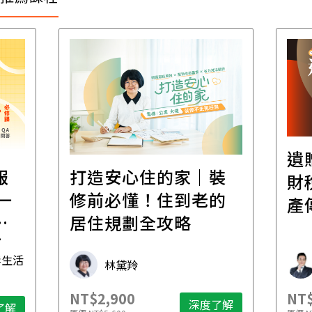
遺
報
打造安心住的家｜裝
財
一
修前必懂！住到老的
產
一
居住規劃全攻略
先
毒生活
林黛羚
NT$2,900
NT$
深度了解
了解