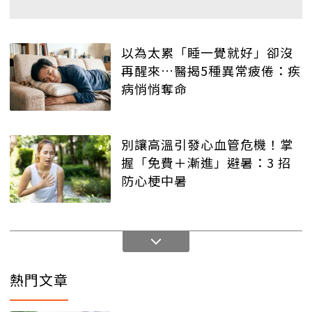
以為太累「睡一覺就好」卻沒
再醒來…醫揭5種異常疲倦：疾
病悄悄奪命
別讓高溫引發心血管危機！掌
握「免費＋漸進」避暑：3 招
防心梗中暑
熱門文章