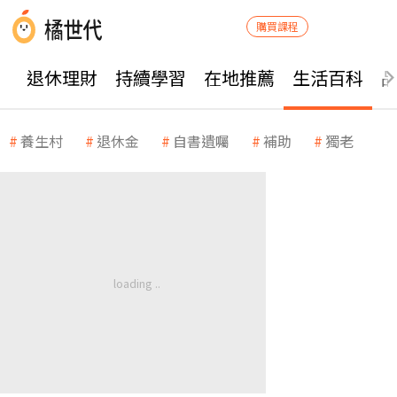
購買課程
退休理財
持續學習
在地推薦
生活百科
養生村
退休金
自書遺囑
補助
獨老