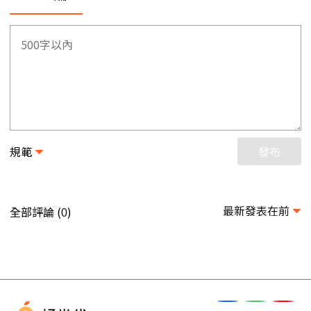
規範
發布
最新發表在前
全部評論 (
)
0