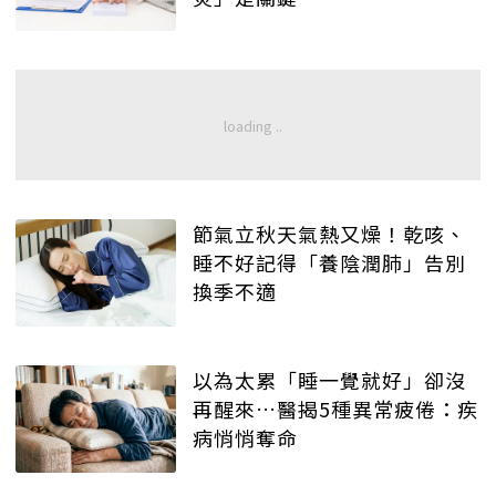
節氣立秋天氣熱又燥！乾咳、
睡不好記得「養陰潤肺」告別
換季不適
以為太累「睡一覺就好」卻沒
再醒來…醫揭5種異常疲倦：疾
病悄悄奪命