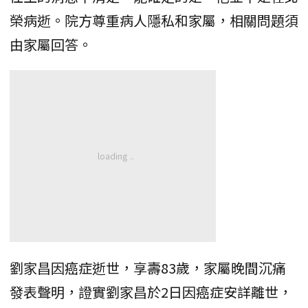
榮病逝。院方尊重病人隱私和家屬，相關問題須
由家屬回答。
劉家昌因癌症逝世，享壽83歲，家屬晚間沉痛
發表聲明，證實劉家昌於2日因癌症安詳離世，