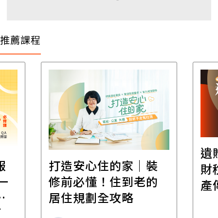
推薦課程
遺
報
打造安心住的家｜裝
財
一
修前必懂！住到老的
產
一
居住規劃全攻略
先