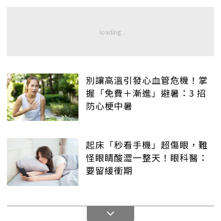
別讓高溫引發心血管危機！掌
握「免費＋漸進」避暑：3 招
防心梗中暑
起床「秒看手機」超傷眼，難
怪眼睛酸澀一整天！眼科醫：
要留緩衝期