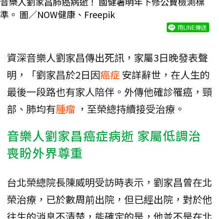
音樂人劉家昌肺癌病逝！ 國健署明年下修公費檢測標
準。 圖／NOW健康、Freepik
用LINE傳送
資深音樂人劉家昌傳出死訊，家屬3日晚發表聲
明，「劉家昌於2日因
癌症
安詳辭世，在人生的
最後一段路也有家人陪伴。外傳他確診罹癌，頸
部、肺均有
腫瘤
，至榮總持續接受治療。
音樂人劉家昌癌症病逝 家屬低調治
喪盼外界尊重
台北榮總院長陳威明受訪時表示，劉家昌曾在北
榮治療，已於數周前出院，但已經出院，對於他
往生的消息不清楚，能確定的是，他並不是在北