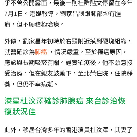
乎不曾公開露面，最後一則社群貼文停留在今年
7月1日。港媒報導，劉家昌腦跟肺部均有腫
瘤，但不願積極治療。
外傳，劉家昌年初時於右頸附近摸到硬塊組織，
就醫確診為
肺癌
，情況嚴重，至於罹癌原因，
應該與長期吸菸有關。證實罹癌後，他不願意接
受治療，但在親友鼓勵下，至北榮住院，住院靜
養，但仍不幸病逝。
港星杜汶澤確診肺腺癌 來台診治恢
復狀況佳
此外，移居台灣多年的香港演員杜汶澤，其妻子