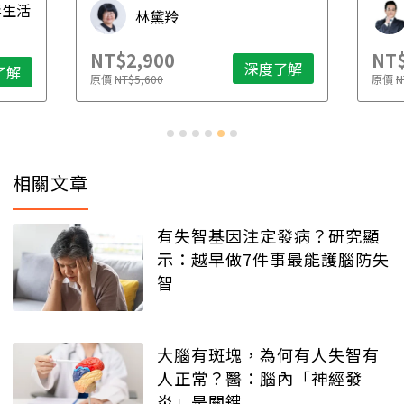
毒生活
林黛羚
NT$2,900
NT$
深度了解
了解
原價
NT$5,600
原價
N
相關文章
有失智基因注定發病？研究顯
示：越早做7件事最能護腦防失
智
大腦有斑塊，為何有人失智有
人正常？醫：腦內「神經發
炎」是關鍵