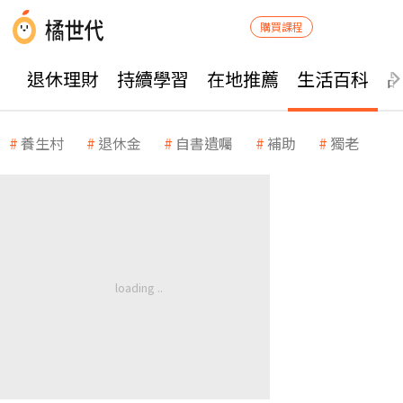
購買課程
退休理財
持續學習
在地推薦
生活百科
養生村
退休金
自書遺囑
補助
獨老