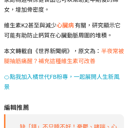
女，增加骨密度。
維生素K2甚至與減少
心臟病
有關，研究顯示它
可能有助防止鈣質在心臟動脈周圍的堆積。
本文轉載自《世界新聞網》，原文為：
半夜常被
腿抽筋痛醒？補充這種維生素可改善
🍊點我加入橘世代FB粉專，一起展開人生新風
景
編輯推薦
缺「鎂」不只睡不好！憂鬱、哮喘、心