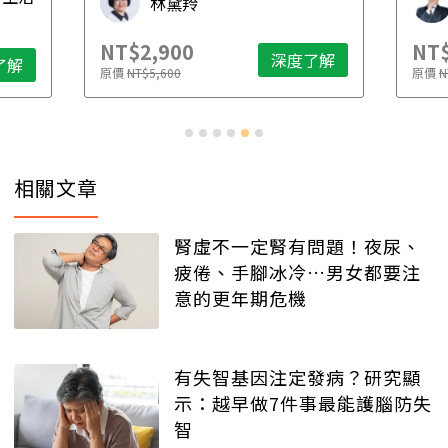
林黛羚
NT$2,900
NT$
深度了解
了解
原價
NT$5,600
原價
N
相關文章
腎虛不一定腎有問題！夜尿、
疲倦、手腳冰冷…男女都要注
意的更年期危機
有失智基因注定發病？研究顯
示：越早做7件事最能護腦防失
智