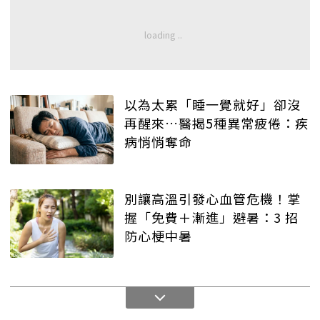
以為太累「睡一覺就好」卻沒
再醒來…醫揭5種異常疲倦：疾
病悄悄奪命
別讓高溫引發心血管危機！掌
握「免費＋漸進」避暑：3 招
防心梗中暑