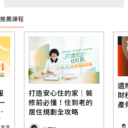
推薦課程
遺
報
打造安心住的家｜裝
財
一
修前必懂！住到老的
產
一
居住規劃全攻略
先
毒生活