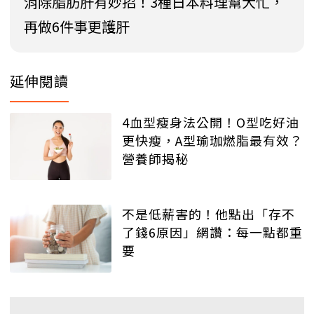
消除脂肪肝有妙招！3種日本料理幫大忙，
再做6件事更護肝
延伸閱讀
4血型瘦身法公開！O型吃好油
更快瘦，A型瑜珈燃脂最有效？
營養師揭秘
不是低薪害的！他點出「存不
了錢6原因」網讚：每一點都重
要