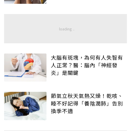
大腦有斑塊，為何有人失智有
人正常？醫：腦內「神經發
炎」是關鍵
節氣立秋天氣熱又燥！乾咳、
睡不好記得「養陰潤肺」告別
換季不適